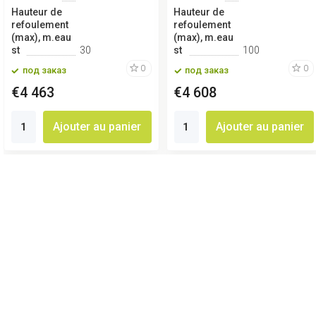
Hauteur de
Hauteur de
refoulement
refoulement
(max), m.eau
(max), m.eau
st
30
st
100
0
0
под заказ
под заказ
€4 463
€4 608
Ajouter au panier
Ajouter au panier