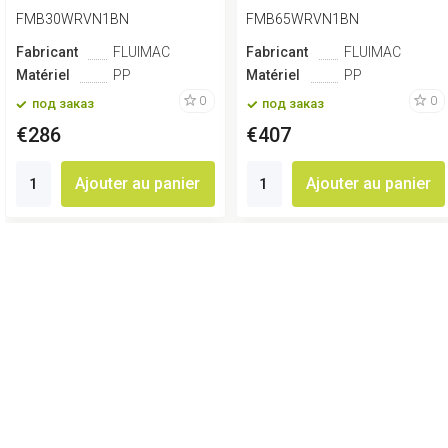
(Arga...
(Arga...
FMB30WRVN1BN
FMB65WRVN1BN
Fabricant
FLUIMAC
Fabricant
FLUIMAC
Matériel
PP
Matériel
PP
0
0
под заказ
под заказ
€286
€407
Ajouter au panier
Ajouter au panier