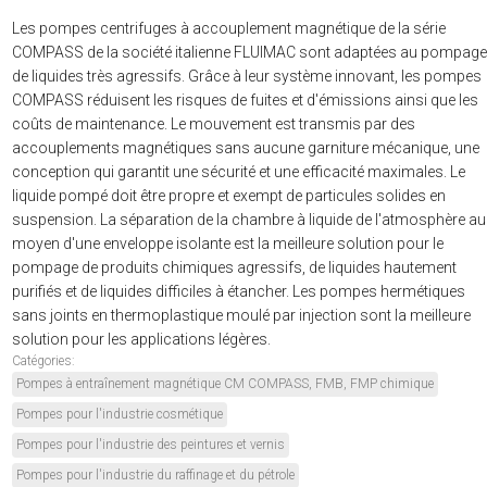
Les pompes centrifuges à accouplement magnétique de la série
COMPASS de la société italienne FLUIMAC sont adaptées au pompage
de liquides très agressifs. Grâce à leur système innovant, les pompes
COMPASS réduisent les risques de fuites et d'émissions ainsi que les
coûts de maintenance. Le mouvement est transmis par des
accouplements magnétiques sans aucune garniture mécanique, une
conception qui garantit une sécurité et une efficacité maximales. Le
liquide pompé doit être propre et exempt de particules solides en
suspension. La séparation de la chambre à liquide de l'atmosphère au
moyen d'une enveloppe isolante est la meilleure solution pour le
pompage de produits chimiques agressifs, de liquides hautement
purifiés et de liquides difficiles à étancher. Les pompes hermétiques
sans joints en thermoplastique moulé par injection sont la meilleure
solution pour les applications légères.
Catégories:
Pompes à entraînement magnétique CM COMPASS, FMB, FMP chimique
Pompes pour l'industrie cosmétique
Pompes pour l'industrie des peintures et vernis
Pompes pour l'industrie du raffinage et du pétrole