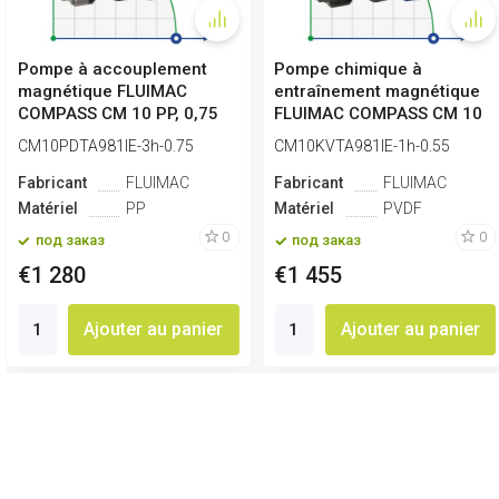
Pompe à accouplement
Pompe chimique à
magnétique FLUIMAC
entraînement magnétique
COMPASS CM 10 PP, 0,75
FLUIMAC COMPASS CM 10
kW, 380V
PVDF, 0,55 kW,...
CM10PDTA981IE-3h-0.75
CM10KVTA981IE-1h-0.55
Fabricant
FLUIMAC
Fabricant
FLUIMAC
Matériel
PP
Matériel
PVDF
0
0
под заказ
под заказ
€1 280
€1 455
Ajouter au panier
Ajouter au panier