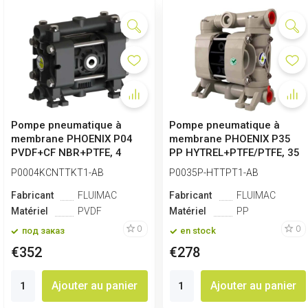
Pompe pneumatique à
Pompe pneumatique à
membrane PHOENIX P04
membrane PHOENIX P35
PVDF+CF NBR+PTFE, 4
PP HYTREL+PTFE/PTFE, 35
l/min
l/min
P0004KCNTTKT1-AB
P0035P-HTTPT1-AB
Fabricant
FLUIMAC
Fabricant
FLUIMAC
Matériel
PVDF
Matériel
PP
0
0
под заказ
en stock
€352
€278
Ajouter au panier
Ajouter au panier