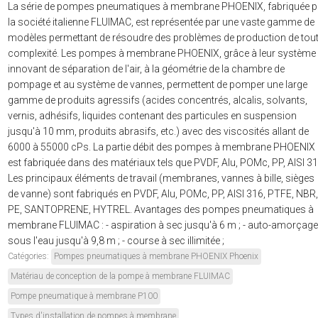
La série de pompes pneumatiques à membrane PHOENIX, fabriquée p
la société italienne FLUIMAC, est représentée par une vaste gamme de
modèles permettant de résoudre des problèmes de production de tou
complexité. Les pompes à membrane PHOENIX, grâce à leur système
innovant de séparation de l'air, à la géométrie de la chambre de
pompage et au système de vannes, permettent de pomper une large
gamme de produits agressifs (acides concentrés, alcalis, solvants,
vernis, adhésifs, liquides contenant des particules en suspension
jusqu'à 10 mm, produits abrasifs, etc.) avec des viscosités allant de
6000 à 55000 cPs. La partie débit des pompes à membrane PHOENIX
est fabriquée dans des matériaux tels que PVDF, Alu, POMc, PP, AISI 31
Les principaux éléments de travail (membranes, vannes à bille, sièges
de vanne) sont fabriqués en PVDF, Alu, POMc, PP, AISI 316, PTFE, NBR,
PE, SANTOPRENE, HYTREL. Avantages des pompes pneumatiques à
membrane FLUIMAC : - aspiration à sec jusqu'à 6 m ; - auto-amorçage
sous l'eau jusqu'à 9,8 m ; - course à sec illimitée ;
Catégories:
Pompes pneumatiques à membrane PHOENIX Phoenix
Matériau de conception de la pompe à membrane FLUIMAC
Pompe pneumatique à membrane P100
Types d'installation de pompes à membrane