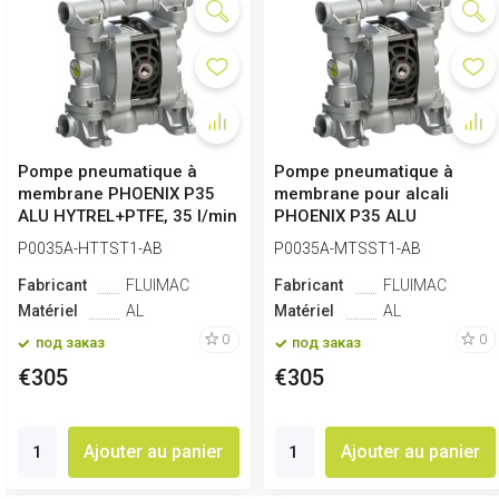
Pompe pneumatique à
Pompe pneumatique à
membrane PHOENIX P35
membrane pour alcali
ALU HYTREL+PTFE, 35 l/min
PHOENIX P35 ALU
pour prairie
SANTOPRENE+PTFE, 35 ...
P0035A-HTTST1-AB
P0035A-MTSST1-AB
Fabricant
FLUIMAC
Fabricant
FLUIMAC
Matériel
AL
Matériel
AL
0
0
под заказ
под заказ
€305
€305
Ajouter au panier
Ajouter au panier