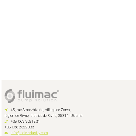
45, rue Smorzhivska, village de Zorya,
région de Rivne, district de Rivne, 35314, Ukraine
+38 063 3621231
+38 036 2622033
info@saleindustry.com