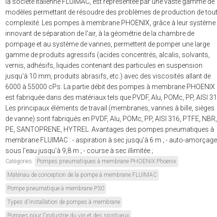
la société italienne FLUIMAC, est représentée par une vaste gamme de
modèles permettant de résoudre des problèmes de production de tou
complexité. Les pompes à membrane PHOENIX, grâce à leur système
innovant de séparation de l'air, à la géométrie de la chambre de
pompage et au système de vannes, permettent de pomper une large
gamme de produits agressifs (acides concentrés, alcalis, solvants,
vernis, adhésifs, liquides contenant des particules en suspension
jusqu'à 10 mm, produits abrasifs, etc.) avec des viscosités allant de
6000 à 55000 cPs. La partie débit des pompes à membrane PHOENIX
est fabriquée dans des matériaux tels que PVDF, Alu, POMc, PP, AISI 31
Les principaux éléments de travail (membranes, vannes à bille, sièges
de vanne) sont fabriqués en PVDF, Alu, POMc, PP, AISI 316, PTFE, NBR,
PE, SANTOPRENE, HYTREL. Avantages des pompes pneumatiques à
membrane FLUIMAC : - aspiration à sec jusqu'à 6 m ; - auto-amorçage
sous l'eau jusqu'à 9,8 m ; - course à sec illimitée ;
Catégories:
Pompes pneumatiques à membrane PHOENIX Phoenix
Matériau de conception de la pompe à membrane FLUIMAC
Pompe pneumatique à membrane P30
Types d'installation de pompes à membrane
Pompes pour l'industrie du vin et des spiritueux