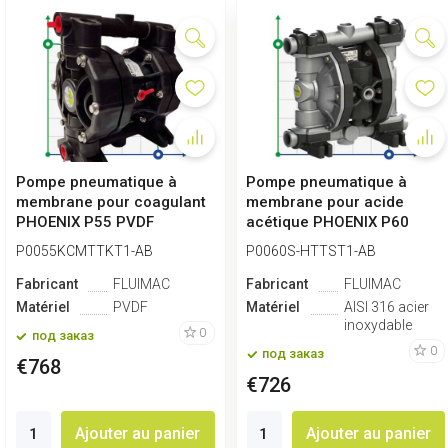
Pompe pneumatique à
Pompe pneumatique à
membrane pour coagulant
membrane pour acide
PHOENIX P55 PVDF
acétique PHOENIX P60
SANTOPRENE+PTFE,...
AISI316 HYTREL+P...
P0055KCMTTKT1-AB
P0060S-HTTST1-AB
Fabricant
FLUIMAC
Fabricant
FLUIMAC
Matériel
PVDF
Matériel
AISI 316 acier
inoxydable
0
под заказ
0
под заказ
€768
€726
Ajouter au panier
Ajouter au panier