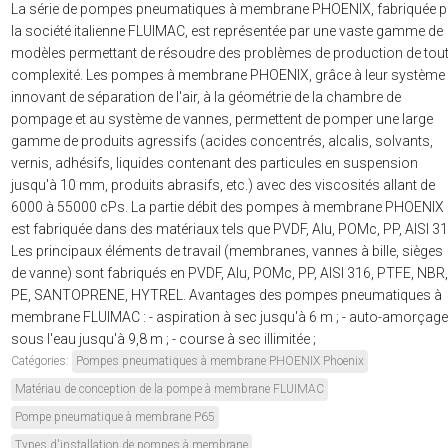
La série de pompes pneumatiques à membrane PHOENIX, fabriquée p
la société italienne FLUIMAC, est représentée par une vaste gamme de
modèles permettant de résoudre des problèmes de production de tou
complexité. Les pompes à membrane PHOENIX, grâce à leur système
innovant de séparation de l'air, à la géométrie de la chambre de
pompage et au système de vannes, permettent de pomper une large
gamme de produits agressifs (acides concentrés, alcalis, solvants,
vernis, adhésifs, liquides contenant des particules en suspension
jusqu'à 10 mm, produits abrasifs, etc.) avec des viscosités allant de
6000 à 55000 cPs. La partie débit des pompes à membrane PHOENIX
est fabriquée dans des matériaux tels que PVDF, Alu, POMc, PP, AISI 31
Les principaux éléments de travail (membranes, vannes à bille, sièges
de vanne) sont fabriqués en PVDF, Alu, POMc, PP, AISI 316, PTFE, NBR,
PE, SANTOPRENE, HYTREL. Avantages des pompes pneumatiques à
membrane FLUIMAC : - aspiration à sec jusqu'à 6 m ; - auto-amorçage
sous l'eau jusqu'à 9,8 m ; - course à sec illimitée ;
Catégories:
Pompes pneumatiques à membrane PHOENIX Phoenix
Matériau de conception de la pompe à membrane FLUIMAC
Pompe pneumatique à membrane P65
Types d'installation de pompes à membrane