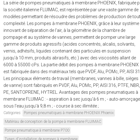
La série de pompes pneumatiques à membrane PHOENIX, fabriquée p
la société italienne FLUIMAC, est représentée par une vaste gamme de
modèles permettant de résoudre des problèmes de production de tou
complexité. Les pompes à membrane PHOENIX, grâce à leur système
innovant de séparation de l'air, à la géométrie de la chambre de
pompage et au système de vannes, permettent de pomper une large
gamme de produits agressifs (acides concentrés, alcalis, solvants,
vernis, adhésifs, liquides contenant des particules en suspension
jusqu'à 10 mm, produits abrasifs, etc.) avec des viscosités allant de
6000 à 55000 cPs. La partie débit des pompes à membrane PHOENIX
est fabriquée dans des matériaux tels que PVDF, Alu, POMc, PP, AISI 31
Les principaux éléments de travail (membranes, vannes à bille, sièges
de vanne) sont fabriqués en PVDF, Alu, POMc, PP, AISI 316, PTFE, NBR,
PE, SANTOPRENE, HYTREL. Avantages des pompes pneumatiques à
membrane FLUIMAC : - aspiration à sec jusqu'à 6 m ; - auto-amorçage
sous l'eau jusqu'à 9,8 m ; - course à sec illimitée ;
Catégories:
Pompes pneumatiques à membrane PHOENIX Phoenix
Matériau de conception de la pompe à membrane FLUIMAC
Pompe pneumatique à membrane P700
Types d'installation de pompes à membrane