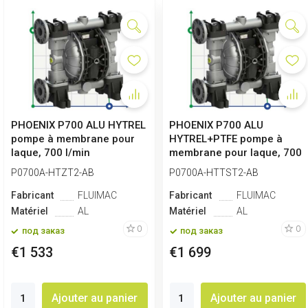
PHOENIX P700 ALU HYTREL
PHOENIX P700 ALU
pompe à membrane pour
HYTREL+PTFE pompe à
laque, 700 l/min
membrane pour laque, 700
l/min
P0700A-HTZT2-AB
P0700A-HTTST2-AB
Fabricant
FLUIMAC
Fabricant
FLUIMAC
Matériel
AL
Matériel
AL
0
0
под заказ
под заказ
€1 533
€1 699
Ajouter au panier
Ajouter au panier