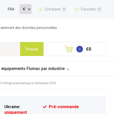
Comparer
Favorites
FRA
0
0
 traitement des données personnelles
€0
Trouver
0
s équipements Flumac par industrie
 Pompe pneumatique à membrane ATEX
Ukraine:
Pré-commande
uniquement