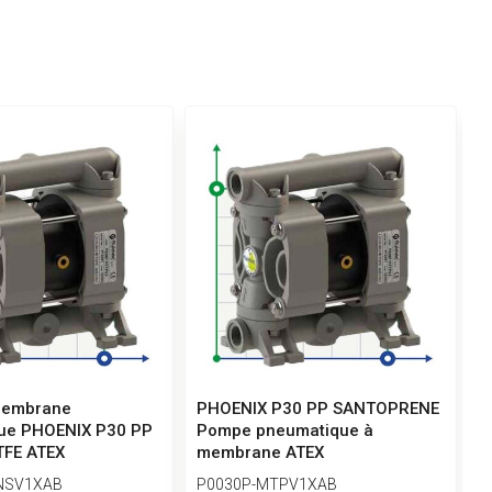
membrane
PHOENIX P30 PP SANTOPRENE
P
ue PHOENIX P30 PP
Pompe pneumatique à
p
FE ATEX
membrane ATEX
P
NSV1XAB
P0030P-MTPV1XAB
P