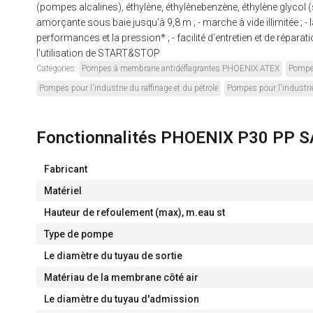
(pompes alcalines), éthylène, éthylènebenzène, éthylène glycol
amorçante sous baie jusqu'à 9,8 m ; - marche à vide illimitée ; - 
performances et la pression* ; - facilité d'entretien et de répara
l'utilisation de START&STOP
Catégories:
Pompes à membrane antidéflagrantes PHOENIX ATEX
Pompes
Pompes pour l'industrie du raffinage et du pétrole
Pompes pour l'industri
Fonctionnalités PHOENIX P30 PP
Fabricant
Matériel
Hauteur de refoulement (max), m.eau st
Type de pompe
Le diamètre du tuyau de sortie
Matériau de la membrane côté air
Le diamètre du tuyau d'admission