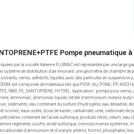
SANTOPRENE+PTFE Pompe pneumatique à
ées par la société italienne FLUIMAC est représentée par une large 
 système de distribution d'air innovant, une géométrie de chambre de
solvants, vernis, adhésifs, liquides avec des particules en suspension j
ENIX est composée de matériaux tels que PVDF, Alu, POMc, PP, AISI3
, PTFE, NBR, PE, SANTOPRENE, HYTREL. Application : pompe pour vernis, pe
mine, ammoniac, ammoniac liquide, nitrate d'ammonium, butane, butyl mé
vec sédiments, eau contenant du sulfure d'hydrogène, eau désaérée, dim
 et scories, eaux usées, boue de kaolin, carbamate, urée, carbonate de 
étrolières contenant de l'acide sulfurique, produits nitrés, oléum, eau cl
mine régénérée, soufre, acide sulfurique, osmose inverse systèmes, mélan
que, tricarbonate d'ammonium et d'uranyle, phénol, formol, phosphates, b