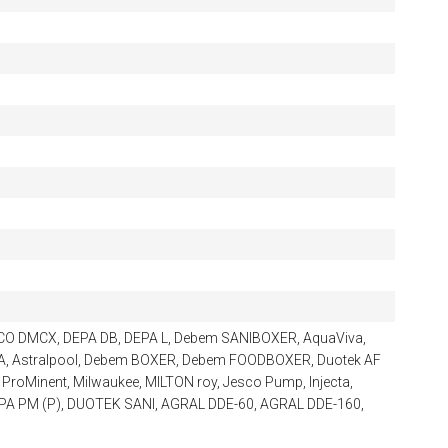
O DMCX, DEPA DB, DEPA L, Debem SANIBOXER, AquaViva,
, Astralpool, Debem BOXER, Debem FOODBOXER, Duotek AF
roMinent, Milwaukee, MILTON roy, Jesco Pump, Injecta,
EPA РМ (Р), DUOTEK SANI, AGRAL DDE-60, AGRAL DDE-160,