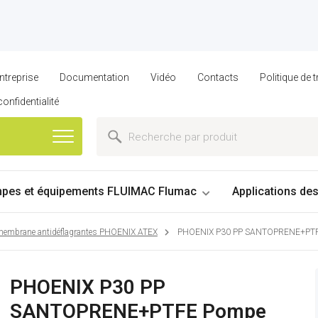
ntreprise
Documentation
Vidéo
Contacts
Politique de
confidentialité
pes et équipements FLUIMAC Flumac
Applications de
embrane antidéflagrantes PHOENIX ATEX
PHOENIX P30 PP SANTOPRENE+PTFE
PHOENIX P30 PP
SANTOPRENE+PTFE Pompe