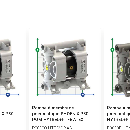
Pompe à membrane
Pompe à 
IX P30
pneumatique PHOENIX P30
pneumatiq
POM HYTREL+PTFE ATEX
HYTREL+PT
P0030O-HTTOV1XAB
P0030P-HT