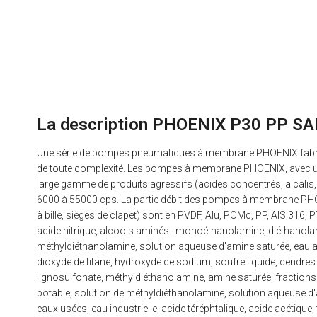
La description PHOENIX P30 PP 
Une série de pompes pneumatiques à membrane PHOENIX fabriqu
de toute complexité. Les pompes à membrane PHOENIX, avec un
large gamme de produits agressifs (acides concentrés, alcalis, 
6000 à 55000 cps. La partie débit des pompes à membrane PHO
à bille, sièges de clapet) sont en PVDF, Alu, POMc, PP, AISI316
acide nitrique, alcools aminés : monoéthanolamine, diéthanola
méthyldiéthanolamine, solution aqueuse d'amine saturée, eau a
dioxyde de titane, hydroxyde de sodium, soufre liquide, cendres
lignosulfonate, méthyldiéthanolamine, amine saturée, fractions p
potable, solution de méthyldiéthanolamine, solution aqueuse d'a
eaux usées, eau industrielle, acide téréphtalique, acide acéti