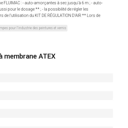
e FLUIMAC : - auto-amorçantes à sec jusqu'à 6 m ; - auto-
i pour le dosage ** ; - la possibilité de régler les
Lors de l'utilisation du KIT DE RÉGULATION D'AIR ** Lors de
mpes pour l'industrie des peintures et vernis
à membrane ATEX