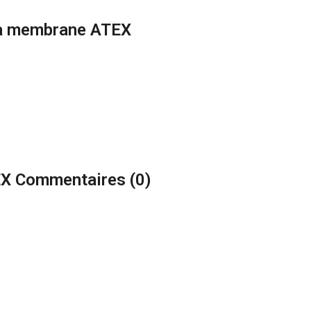
à membrane ATEX
 Commentaires (
0
)