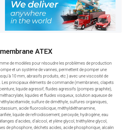
 membrane ATEX
gamme de modèles pour résoudre les problèmes de production
 pompe et un système de vannes, permettent de pomper une
usqu'à 10 mm, abrasifs produits, etc.) avec une viscosité de
16. Les principaux éléments de commande (membranes, clapets
inture, liquide agressif, fluides agressifs (pompes graphite),
thacrylate, liquides et fluides visqueux, solution aqueuse de
éthylacétamide, sulfure de diméthyle, sulfures organiques,
potassium, acide fluorosilicique, méthyldiéthanamine,
arifiée, liquide de refroidissement, peroxyde, hydrogène, eau
ges d'acides, d'alcool, et ylène glycol, triéthylène glycol,
oues de phosphore, déchets acides, acide phosphorique, alcalin