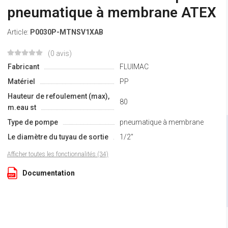
pneumatique à membrane ATEX
Article:
P0030P-MTNSV1XAB
(0 avis)
Fabricant
FLUIMAC
Matériel
PP
Hauteur de refoulement (max),
80
m.eau st
Type de pompe
pneumatique à membrane
Le diamètre du tuyau de sortie
1/2"
Afficher toutes les fonctionnalités (34)
Documentation