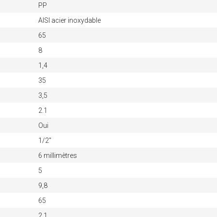
PP
AISI acier inoxydable
65
8
1,4
35
3,5
2.1
Oui
1/2"
6 millimètres
5
9,8
65
2.1