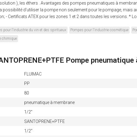
 (solution ), les éthers . Avantages des pompes pneumatiques à membran
la possibilité d'utiliser la pompe non seulement pour le pompage, mais auss
tion; - Certificats ATEX pour les zones 1 et 2 dans toutes les versions. * 
 pour l'industrie du vin et des spiritueux
Pompes pour l'industrie cosmétique
Po
e chimique
 SANTOPRENE+PTFE Pompe pneumatique 
FLUIMAC
PP
80
pneumatique à membrane
1/2"
SANTOPRENE+PTFE
1/2"