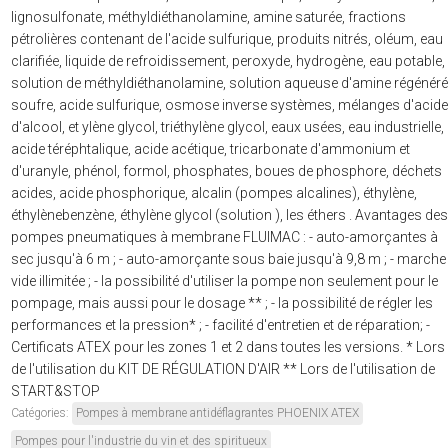
lignosulfonate, méthyldiéthanolamine, amine saturée, fractions
pétrolières contenant de l'acide sulfurique, produits nitrés, oléum, eau
clarifiée, liquide de refroidissement, peroxyde, hydrogène, eau potable,
solution de méthyldiéthanolamine, solution aqueuse d'amine régénéré
soufre, acide sulfurique, osmose inverse systèmes, mélanges d'acide
d'alcool, et ylène glycol, triéthylène glycol, eaux usées, eau industrielle,
acide téréphtalique, acide acétique, tricarbonate d'ammonium et
d'uranyle, phénol, formol, phosphates, boues de phosphore, déchets
acides, acide phosphorique, alcalin (pompes alcalines), éthylène,
éthylènebenzène, éthylène glycol (solution ), les éthers . Avantages des
pompes pneumatiques à membrane FLUIMAC : - auto-amorçantes à
sec jusqu'à 6 m ; - auto-amorçante sous baie jusqu'à 9,8 m ; - marche
vide illimitée ; - la possibilité d'utiliser la pompe non seulement pour le
pompage, mais aussi pour le dosage ** ; - la possibilité de régler les
performances et la pression* ; - facilité d'entretien et de réparation; -
Certificats ATEX pour les zones 1 et 2 dans toutes les versions. * Lors
de l'utilisation du KIT DE RÉGULATION D'AIR ** Lors de l'utilisation de
START&STOP
Catégories:
Pompes à membrane antidéflagrantes PHOENIX ATEX
Pompes pour l'industrie du vin et des spiritueux