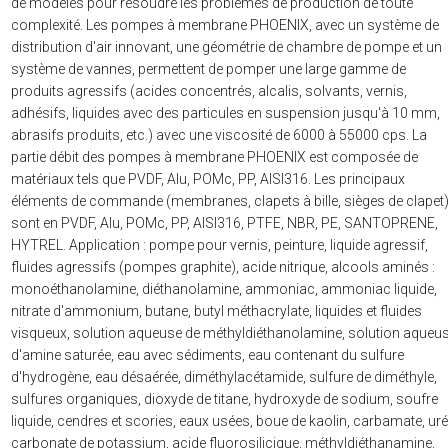
de modèles pour résoudre les problèmes de production de toute
complexité. Les pompes à membrane PHOENIX, avec un système de
distribution d'air innovant, une géométrie de chambre de pompe et un
système de vannes, permettent de pomper une large gamme de
produits agressifs (acides concentrés, alcalis, solvants, vernis,
adhésifs, liquides avec des particules en suspension jusqu'à 10 mm,
abrasifs produits, etc.) avec une viscosité de 6000 à 55000 cps. La
partie débit des pompes à membrane PHOENIX est composée de
matériaux tels que PVDF, Alu, POMc, PP, AISI316. Les principaux
éléments de commande (membranes, clapets à bille, sièges de clapet
sont en PVDF, Alu, POMc, PP, AISI316, PTFE, NBR, PE, SANTOPRENE,
HYTREL. Application : pompe pour vernis, peinture, liquide agressif,
fluides agressifs (pompes graphite), acide nitrique, alcools aminés :
monoéthanolamine, diéthanolamine, ammoniac, ammoniac liquide,
nitrate d'ammonium, butane, butyl méthacrylate, liquides et fluides
visqueux, solution aqueuse de méthyldiéthanolamine, solution aqueu
d'amine saturée, eau avec sédiments, eau contenant du sulfure
d'hydrogène, eau désaérée, diméthylacétamide, sulfure de diméthyle,
sulfures organiques, dioxyde de titane, hydroxyde de sodium, soufre
liquide, cendres et scories, eaux usées, boue de kaolin, carbamate, uré
carbonate de potassium, acide fluorosilicique, méthyldiéthanamine,