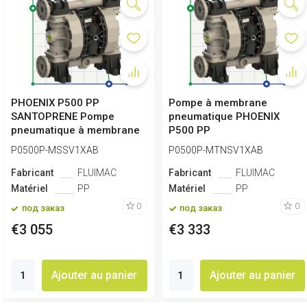
PHOENIX P500 PP
Pompe à membrane
SANTOPRENE Pompe
pneumatique PHOENIX
pneumatique à membrane
P500 PP
ATEX
SANTOPRENE+PTFE ATEX
P0500P-MSSV1XAB
P0500P-MTNSV1XAB
Fabricant
FLUIMAC
Fabricant
FLUIMAC
Matériel
PP
Matériel
PP
0
0
под заказ
под заказ
€3 055
€3 333
Ajouter au panier
Ajouter au panier