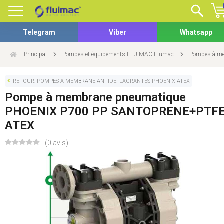
Telegram
Viber
Whatsapp
Principal
Pompes et équipements FLUIMAC Flumac
Pompes à me
RETOUR: POMPES À MEMBRANE ANTIDÉFLAGRANTES PHOENIX ATEX
Pompe à membrane pneumatique
PHOENIX P700 PP SANTOPRENE+PTF
ATEX
(0 avis)