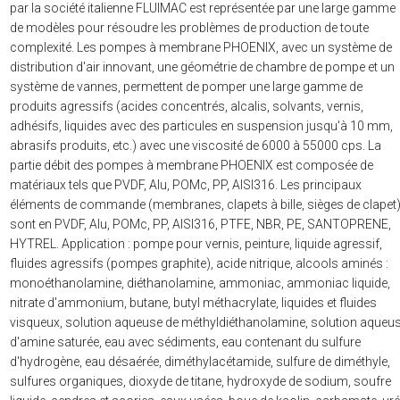
par la société italienne FLUIMAC est représentée par une large gamme
de modèles pour résoudre les problèmes de production de toute
complexité. Les pompes à membrane PHOENIX, avec un système de
distribution d'air innovant, une géométrie de chambre de pompe et un
système de vannes, permettent de pomper une large gamme de
produits agressifs (acides concentrés, alcalis, solvants, vernis,
adhésifs, liquides avec des particules en suspension jusqu'à 10 mm,
abrasifs produits, etc.) avec une viscosité de 6000 à 55000 cps. La
partie débit des pompes à membrane PHOENIX est composée de
matériaux tels que PVDF, Alu, POMc, PP, AISI316. Les principaux
éléments de commande (membranes, clapets à bille, sièges de clapet
sont en PVDF, Alu, POMc, PP, AISI316, PTFE, NBR, PE, SANTOPRENE,
HYTREL. Application : pompe pour vernis, peinture, liquide agressif,
fluides agressifs (pompes graphite), acide nitrique, alcools aminés :
monoéthanolamine, diéthanolamine, ammoniac, ammoniac liquide,
nitrate d'ammonium, butane, butyl méthacrylate, liquides et fluides
visqueux, solution aqueuse de méthyldiéthanolamine, solution aqueu
d'amine saturée, eau avec sédiments, eau contenant du sulfure
d'hydrogène, eau désaérée, diméthylacétamide, sulfure de diméthyle,
sulfures organiques, dioxyde de titane, hydroxyde de sodium, soufre