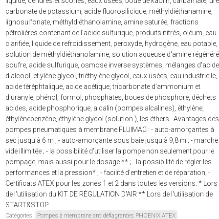
liquide, cendres et scories, eaux usées, boue de kaolin, carbamate, uré
carbonate de potassium, acide fluorosilicique, méthyldiéthanamine,
lignosulfonate, méthyldiéthanolamine, amine saturée, fractions
pétrolières contenant de l'acide sulfurique, produits nitrés, oléum, eau
clarifiée, liquide de refroidissement, peroxyde, hydrogène, eau potable,
solution de méthyldiéthanolamine, solution aqueuse d'amine régénéré
soufre, acide sulfurique, osmose inverse systèmes, mélanges d'acide
d'alcool, et ylène glycol, triéthylène glycol, eaux usées, eau industrielle,
acide téréphtalique, acide acétique, tricarbonate d'ammonium et
d'uranyle, phénol, formol, phosphates, boues de phosphore, déchets
acides, acide phosphorique, alcalin (pompes alcalines), éthylène,
éthylènebenzène, éthylène glycol (solution ), les éthers . Avantages des
pompes pneumatiques à membrane FLUIMAC : - auto-amorçantes à
sec jusqu'à 6 m ; - auto-amorçante sous baie jusqu'à 9,8 m ; - marche
vide illimitée ; - la possibilité d'utiliser la pompe non seulement pour le
pompage, mais aussi pour le dosage ** ; - la possibilité de régler les
performances et la pression* ; - facilité d'entretien et de réparation; -
Certificats ATEX pour les zones 1 et 2 dans toutes les versions. * Lors
de l'utilisation du KIT DE RÉGULATION D'AIR ** Lors de l'utilisation de
START&STOP
Catégories:
Pompes à membrane antidéflagrantes PHOENIX ATEX