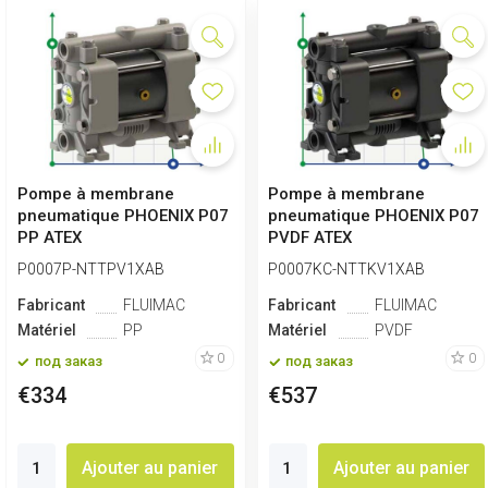
Pompe à membrane
Pompe à membrane
pneumatique PHOENIX P07
pneumatique PHOENIX P07
PP ATEX
PVDF ATEX
P0007P-NTTPV1XAB
P0007KC-NTTKV1XAB
Fabricant
FLUIMAC
Fabricant
FLUIMAC
Matériel
PP
Matériel
PVDF
0
0
под заказ
под заказ
€334
€537
Ajouter au panier
Ajouter au panier