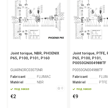
Joint torique, NBR, PHOENIX
Joint torique, PTFE
P65, P100, P101, P160
P65, P100, P101,
P0050GN004988TF
GUARNORC03075NR
P0050GN004988TF
Fabricant
FLUIMAC
Fabricant
FLUI
Matériel
NBR
Matériel
PTFE
0
под заказ
под заказ
€2
€9