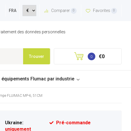
Comparer
Favorites
FRA
0
0
 traitement des données personnelles
€0
Trouver
0
s équipements Flumac par industrie
r pompe FLUIMAC MP-6, 51CM
Ukraine:
Pré-commande
uniquement