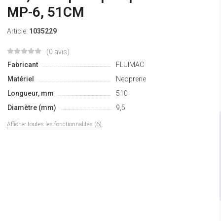
MP-6, 51CM
Article:
1035229
(0 avis)
Fabricant
FLUIMAC
Matériel
Neoprene
Longueur, mm
510
Diamètre (mm)
9,5
Afficher toutes les fonctionnalités (6)