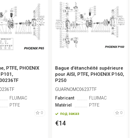
que, PTFE, PHOENIX
Bague d'étanchéité supérieure
B
 P101,
pour AISI, PTFE, PHOENIX P160,
P
00236TF
P250
0236TF
GUARNOMC06237TF
P
FLUIMAC
Fabricant
FLUIMAC
F
PTFE
Matériel
PTFE
M
0
0
под заказ
€14