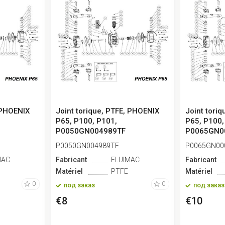
, PHOENIX
Joint torique, PTFE, PHOENIX
Joint tori
P65, P100, P101,
P65, P100,
P0050GN004989TF
P0065GN0
P0050GN004989TF
P0065GN00
MAC
Fabricant
FLUIMAC
Fabricant
Matériel
PTFE
Matériel
0
0
под заказ
под заказ
€8
€10