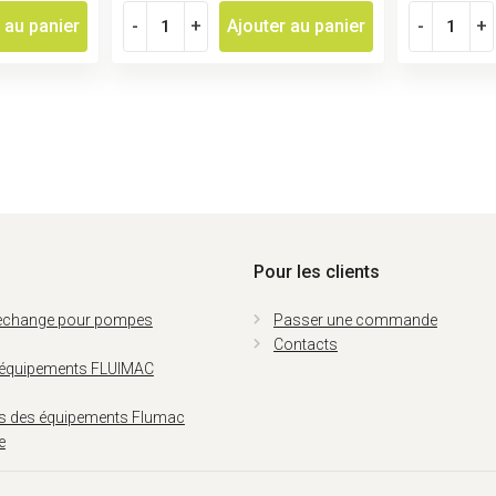
 au panier
-
+
Ajouter au panier
-
+
Pour les clients
rechange pour pompes
Passer une commande
Contacts
 équipements FLUIMAC
ns des équipements Flumac
e