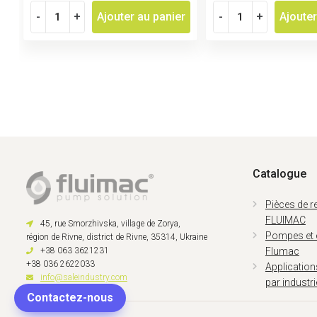
-
+
Ajouter au panier
-
+
Ajouter
Catalogue
Pièces de 
FLUIMAC
45, rue Smorzhivska, village de Zorya,
Pompes et
région de Rivne, district de Rivne, 35314, Ukraine
+38 063 3621231
Flumac
+38 036 2622033
Applicatio
info@saleindustry.com
par industri
Contactez-nous