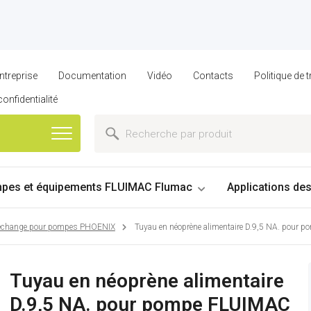
ntreprise
Documentation
Vidéo
Contacts
Politique de
confidentialité
pes et équipements FLUIMAC Flumac
Applications de
 rechange pour pompes PHOENIX
Tuyau en néoprène alimentaire D.9,5 NA. pou
Tuyau en néoprène alimentaire
D.9,5 NA. pour pompe FLUIMAC