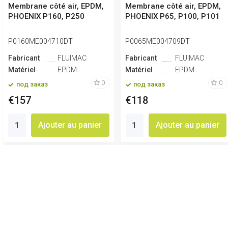
Membrane côté air, EPDM,
Membrane côté air, EPDM,
PHOENIX P160, P250
PHOENIX P65, P100, P101
P0160ME004710DT
P0065ME004709DT
Fabricant
FLUIMAC
Fabricant
FLUIMAC
Matériel
EPDM
Matériel
EPDM
0
0
под заказ
под заказ
€157
€118
Ajouter au panier
Ajouter au panier