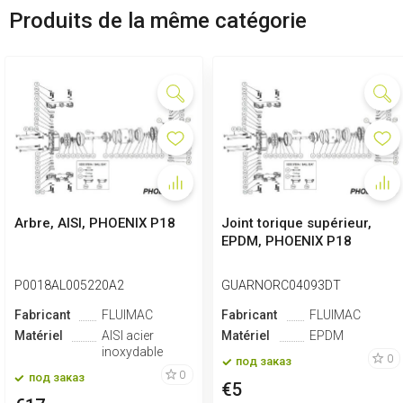
Produits de la même catégorie
Arbre, AISI, PHOENIX P18
Joint torique supérieur,
EPDM, PHOENIX P18
P0018AL005220A2
GUARNORC04093DT
Fabricant
FLUIMAC
Fabricant
FLUIMAC
Matériel
AISI acier
Matériel
EPDM
inoxydable
0
под заказ
0
под заказ
€5