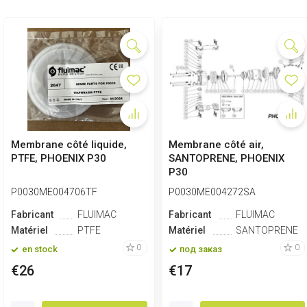
Membrane côté liquide,
Membrane côté air,
PTFE, PHOENIX P30
SANTOPRENE, PHOENIX
P30
P0030ME004706TF
P0030ME004272SA
Fabricant
FLUIMAC
Fabricant
FLUIMAC
Matériel
PTFE
Matériel
SANTOPRENE
0
0
en stock
под заказ
€26
€17