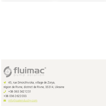
45, rue Smorzhivska, village de Zorya,
région de Rivne, district de Rivne, 35314, Ukraine
+38 063 3621231
+38 036 2622033
info@saleindustry.com