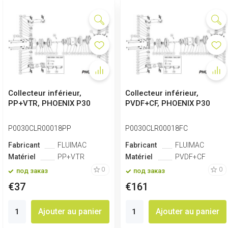
Collecteur inférieur,
Collecteur inférieur,
PP+VTR, PHOENIX P30
PVDF+CF, PHOENIX P30
P0030CLR00018PP
P0030CLR00018FC
Fabricant
FLUIMAC
Fabricant
FLUIMAC
Matériel
PP+VTR
Matériel
PVDF+CF
0
0
под заказ
под заказ
€37
€161
Ajouter au panier
Ajouter au panier