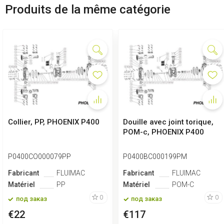
Produits de la même catégorie
Collier, PP, PHOENIX P400
Douille avec joint torique,
POM-c, PHOENIX P400
P0400CO000079PP
P0400BC000199PM
Fabricant
FLUIMAC
Fabricant
FLUIMAC
Matériel
PP
Matériel
POM-C
0
0
под заказ
под заказ
€22
€117