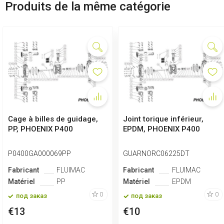
Produits de la même catégorie
Cage à billes de guidage,
Joint torique inférieur,
PP, PHOENIX P400
EPDM, PHOENIX P400
P0400GA000069PP
GUARNORC06225DT
Fabricant
FLUIMAC
Fabricant
FLUIMAC
Matériel
PP
Matériel
EPDM
0
0
под заказ
под заказ
€13
€10