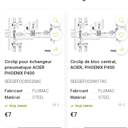
Circlip pour échangeur
Circlip de bloc central,
pneumatique ACIER
ACIER, PHOENIX P400
PHOENIX P400
SEEGEFOC05520AC
SEEGEFOC04017AC
Fabricant
FLUIMAC
Fabricant
FLUIMAC
Matériel
STEEL
Matériel
STEEL
0
0
под заказ
под заказ
€7
€7