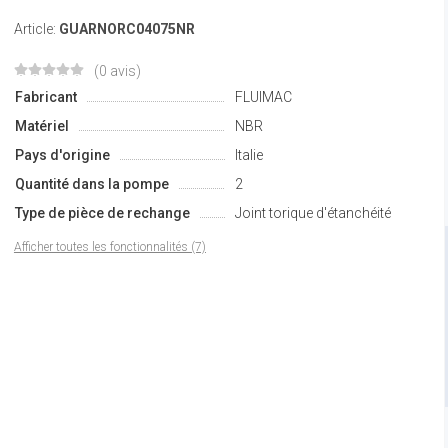
Article:
GUARNORC04075NR
(0 avis)
Fabricant
FLUIMAC
Matériel
NBR
Pays d'origine
Italie
Quantité dans la pompe
2
Type de pièce de rechange
Joint torique d'étanchéité
Afficher toutes les fonctionnalités (7)