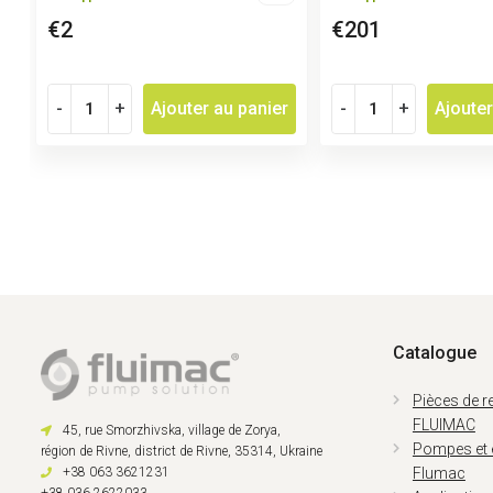
€2
€201
-
+
Ajouter au panier
-
+
Ajouter
Catalogue
Pièces de 
FLUIMAC
45, rue Smorzhivska, village de Zorya,
Pompes et
région de Rivne, district de Rivne, 35314, Ukraine
+38 063 3621231
Flumac