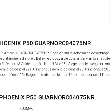
R, PHOENIX P50 GUARNORC04075NR
BR. Article : GUARNORC04075NR. Position sur le schéma de démontage
e d'étanchéité d'arbre 5 Belleville 6 Couvercle côté air 7a Membrane c
nférieur 13 Guide cage à billes 14 Bille 15a Siège de bille avec joint tori
mi-bloc central 22a Joint torique demi-bloc central 26 Joint torique 28 Jo
orique intérieur *46 Bague de renfort collecteur 47 Joint de course 51 Racc
NBR, PHOENIX P50 GUARNORC04075NR
FLUIMAC