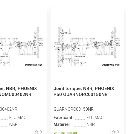
que, NBR, PHOENIX
Joint torique, NBR, PHOENIX
D
NOMC00402NR
P50 GUARNORC03150NR
P
00402NR
GUARNORC03150NR
P
FLUIMAC
Fabricant
FLUIMAC
F
NBR
Matériel
NBR
M
0
0
под заказ