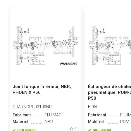
Joint torique inférieur, NBR,
Échangeur de chale
PHOENIX P50
pneumatique, POM-
P50
GUARNORC03100NR
E-050
Fabricant
FLUIMAC
Fabricant
FLUI
Matériel
NBR
Matériel
POM-
0
под заказ
под заказ