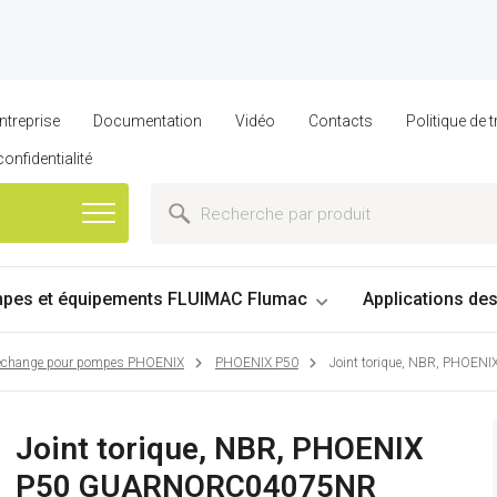
ntreprise
Documentation
Vidéo
Contacts
Politique de
confidentialité
pes et équipements FLUIMAC Flumac
Applications de
 rechange pour pompes PHOENIX
PHOENIX P50
Joint torique, NBR, PHO
Joint torique, NBR, PHOENIX
P50 GUARNORC04075NR