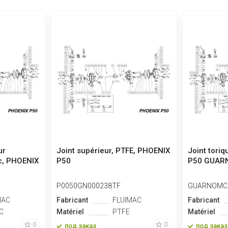
ur
Joint supérieur, PTFE, PHOENIX
Joint tori
c, PHOENIX
P50
P50 GUAR
P0050GN000238TF
GUARNOMC
MAC
Fabricant
FLUIMAC
Fabricant
C
Matériel
PTFE
Matériel
0
0
под заказ
под заказ