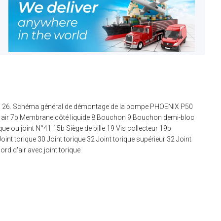
 : 26. Schéma général de démontage de la pompe PHOENIX P50
ôté air 7b Membrane côté liquide 8 Bouchon 9 Bouchon demi-bloc
que ou joint N°41 15b Siège de bille 19 Vis collecteur 19b
int torique 30 Joint torique 32 Joint torique supérieur 32 Joint
ord d'air avec joint torique