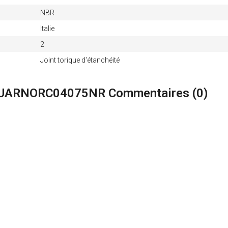
NBR
Italie
2
Joint torique d'étanchéité
 GUARNORC04075NR Commentaires (
0
)