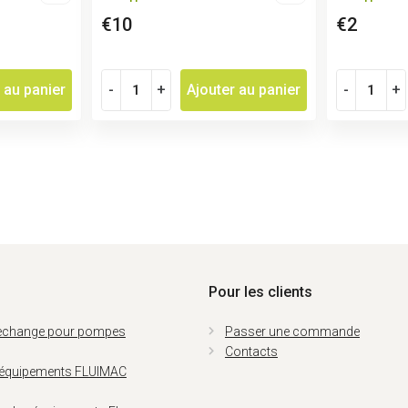
€10
€2
 au panier
-
+
Ajouter au panier
-
+
Pour les clients
rechange pour pompes
Passer une commande
Contacts
 équipements FLUIMAC