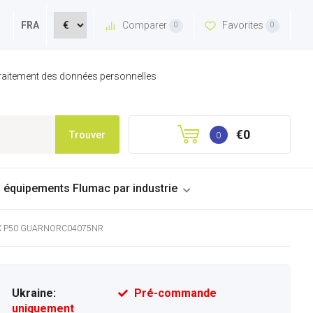
Comparer
Favorites
FRA
0
0
 traitement des données personnelles
€0
Trouver
0
s équipements Flumac par industrie
ENIX P50 GUARNORC04075NR
Ukraine:
Pré-commande
uniquement