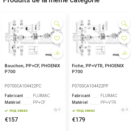
Bouchon, PP+CF, PHOENIX
Fiche, PP+VTR, PHOENIX
P700
P700
P0700CA104422PC
P0700CA104422PP
Fabricant
FLUIMAC
Fabricant
FLUIMAC
Matériel
PP+CF
Matériel
PP+VTR
0
0
под заказ
под заказ
€157
€179