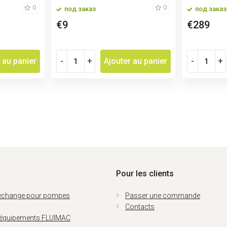
0
0
под заказ
под заказ
€9
€289
 au panier
-
+
Ajouter au panier
-
+
Pour les clients
rechange pour pompes
Passer une commande
Contacts
 équipements FLUIMAC