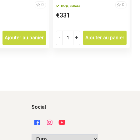
0
0
под заказ
€331
€
Ajouter au panier
-
+
Ajouter au panier
Social