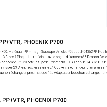
s, PP+VTR, PHOENIX P700
 P700. Matériau : PP + magnétoscope. Article : P0700CLR04352PP. Posit
 Arbre 4 Plaque intermédiaire avec bague d'étanchéité 5 Ressort Belle
de pompe 12 Collecteur supérieur/inférieur 13 Guide bille 14 Bille 15 Siège
 vissée 23 Silencieux vissé grille 24 Couvercle échangeur d'air à visser 
5 Bouchon échangeur pneumatique 45a Adaptateur bouchon échangeur p
as, PP+VTR, PHOENIX P700