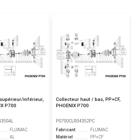
supérieur/inférieur,
Collecteur haut / bas, PP+CF,
C
IX P700
PHOENIX P700
P
4350AL
P0700CLR04352PC
P
FLUIMAC
Fabricant
FLUIMAC
F
AL
Matériel
PP+CF
M