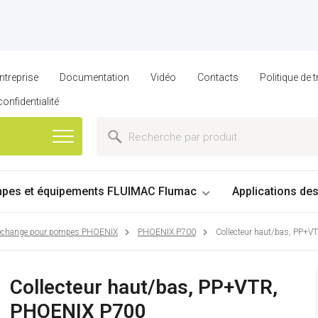
ntreprise
Documentation
Vidéo
Contacts
Politique de
confidentialité
pes et équipements FLUIMAC Flumac
Applications de
 rechange pour pompes PHOENIX
PHOENIX P700
Collecteur haut/bas, PP+
Collecteur haut/bas, PP+VTR,
PHOENIX P700