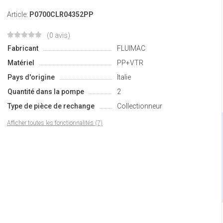
Article:
P0700CLR04352PP
(0 avis)
Fabricant
FLUIMAC
Matériel
PP+VTR
Pays d'origine
Italie
Quantité dans la pompe
2
Type de pièce de rechange
Collectionneur
Afficher toutes les fonctionnalités (7)