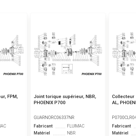
eur, FPM,
Joint torique supérieur, NBR,
Collecteur 
PHOENIX P700
AL, PHOEN
GUARNORC06337NR
P0700CLR0
MAC
Fabricant
FLUIMAC
Fabricant
Matériel
NBR
Matériel