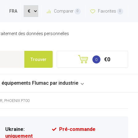
Comparer
Favorites
FRA
0
0
 traitement des données personnelles
€0
Trouver
0
s équipements Flumac par industrie
VTR, PHOENIX P700
Ukraine:
Pré-commande
uniquement