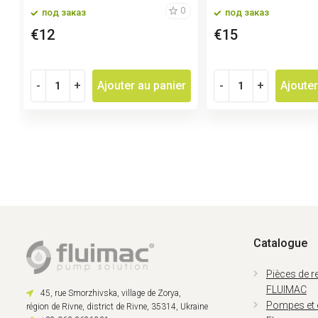
0
под заказ
под заказ
€12
€15
-
+
Ajouter au panier
-
+
Ajouter
Catalogue
Pièces de 
FLUIMAC
45, rue Smorzhivska, village de Zorya,
Pompes et
région de Rivne, district de Rivne, 35314, Ukraine