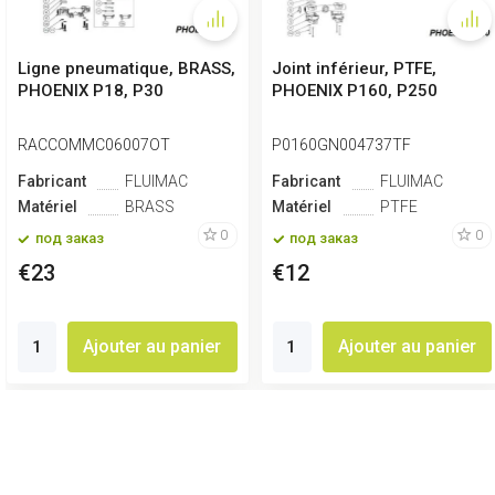
Ligne pneumatique, BRASS,
Joint inférieur, PTFE,
PHOENIX P18, P30
PHOENIX P160, P250
RACCOMMC06007OT
P0160GN004737TF
Fabricant
FLUIMAC
Fabricant
FLUIMAC
Matériel
BRASS
Matériel
PTFE
0
0
под заказ
под заказ
€23
€12
Ajouter au panier
Ajouter au panier