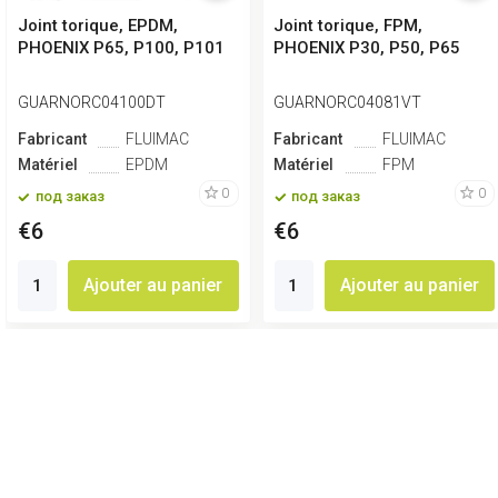
Joint torique, EPDM,
Joint torique, FPM,
PHOENIX P65, P100, P101
PHOENIX P30, P50, P65
GUARNORC04100DT
GUARNORC04081VT
Fabricant
FLUIMAC
Fabricant
FLUIMAC
Matériel
EPDM
Matériel
FPM
0
0
под заказ
под заказ
€6
€6
Ajouter au panier
Ajouter au panier