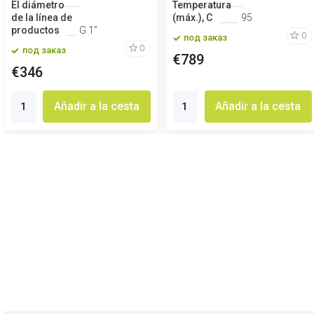
El diámetro
Temperatura
de la línea de
(máx.), С
95
productos
G 1”
0
под заказ
0
под заказ
€789
€346
Añadir a la cesta
Añadir a la cesta