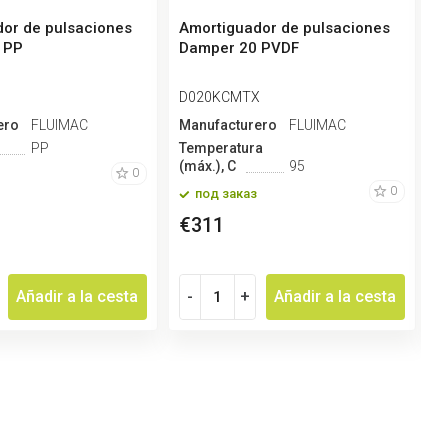
or de pulsaciones
Amortiguador de pulsaciones
A
 PP
Damper 20 PVDF
D
D020KCMTX
D
ero
FLUIMAC
Manufacturero
FLUIMAC
M
PP
Temperatura
T
(máx.), С
95
(
0
0
под заказ
€311
Añadir a la cesta
-
+
Añadir a la cesta