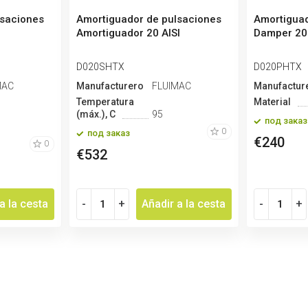
lsaciones
Amortiguador de pulsaciones
Amortiguad
Amortiguador 20 AISI
Damper 20
D020SHTX
D020PHTX
MAC
Manufacturero
FLUIMAC
Manufactur
Temperatura
Material
(máx.), С
95
под заказ
0
под заказ
€240
0
€532
a la cesta
-
+
Añadir a la cesta
-
+