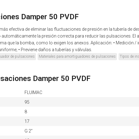
aciones Damper 50 PVDF
ás efectiva de eliminar las fluctuaciones de presión en la tubería de
o automáticamente la presión correcta para reducir las pulsaciones. E
a que la bomba, como lo exigen los anexos. Aplicación: • Medición / inye
jo uniforme; • Previene daños a tuberías y válvulas.
guador de pulsaciones
Materiales para amortiguadores de pulsaciones
Tipos de in
ulsaciones Damper 50 PVDF
FLUIMAC
95
8
17
G 2”