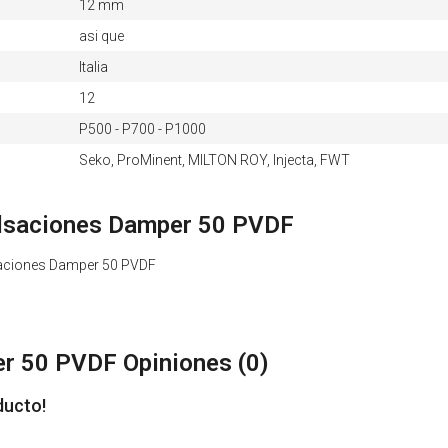
12 mm
asi que
Italia
12
P500 - P700 - P1000
Seko, ProMinent, MILTON ROY, Injecta, FWT
lsaciones Damper 50 PVDF
saciones Damper 50 PVDF
r 50 PVDF Opiniones (
0
)
ducto!