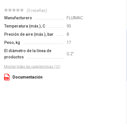
(0 reseñas)
Manufacturero
FLUIMAC
Temperatura (máx.), С
95
Presión de aire (máx.), bar
8
Peso, kg
17
El diámetro de la línea de
G 2”
productos
Mostrar todas las características (12)
Documentación