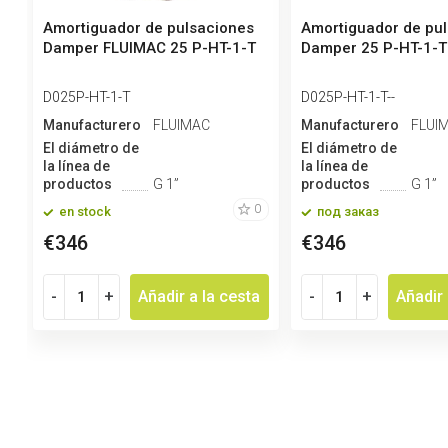
Amortiguador de pulsaciones
Amortiguador de pu
Damper FLUIMAC 25 P-HT-1-T
Damper 25 P-HT-1-T
D025P-HT-1-T
D025P-HT-1-T--
Manufacturero
FLUIMAC
Manufacturero
FLUI
El diámetro de
El diámetro de
la línea de
la línea de
productos
G 1”
productos
G 1”
0
en stock
под заказ
€346
€346
-
+
Añadir a la cesta
-
+
Añadir 