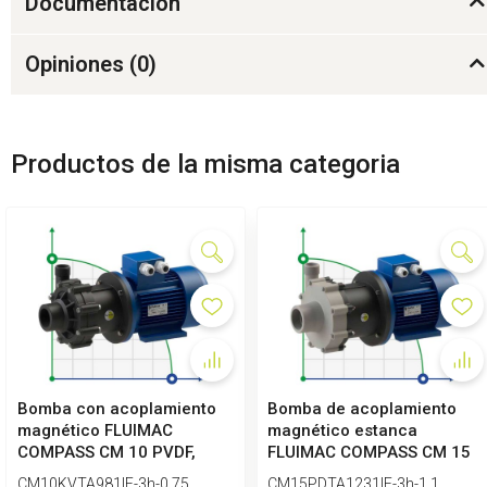
Documentación
Opiniones (
0
)
Productos de la misma categoria
Bomba con acoplamiento
Bomba de acoplamiento
magnético FLUIMAC
magnético estanca
COMPASS CM 10 PVDF,
FLUIMAC COMPASS CM 15
0,75 kW, 380V
PP para product...
CM10KVTA981IE-3h-0.75
CM15PDTA1231IE-3h-1.1