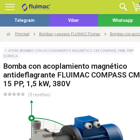
Telegram
Viber
Whatsapp
Principal
Bombas y equipos FLUIMAC Flumac
Bombas con acci
ATRÁS: BOMBAS CON ACCIONAMIENTO MAGNÉTICO CM COMPASS, FMB, FMP
QUÍMICA
Bomba con acoplamiento magnético
antideflagrante FLUIMAC COMPASS CM
15 PP, 1,5 kW, 380V
(0 reseñas)