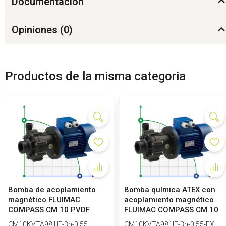
Documentación
Opiniones (
0
)
Productos de la misma categoria
Bomba de acoplamiento
Bomba química ATEX con
magnético FLUIMAC
acoplamiento magnético
COMPASS CM 10 PVDF
FLUIMAC COMPASS CM 10
para productos quí...
PVDF, 0,5...
CM10KVTA981IE-3h-0.55
CM10KVTA981IE-3h-0.55-EX