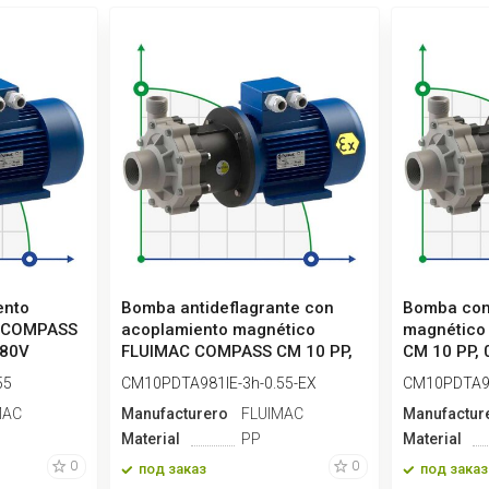
ento
Bomba antideflagrante con
Bomba con
C COMPASS
acoplamiento magnético
magnético
380V
FLUIMAC COMPASS CM 10 PP,
CM 10 PP, 
0,...
55
CM10PDTA981IE-3h-0.55-EX
CM10PDTA98
MAC
Manufacturero
FLUIMAC
Manufactur
Material
PP
Material
0
0
под заказ
под заказ