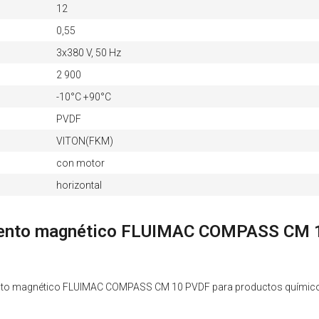
12
0,55
3х380 V, 50 Hz
2 900
-10°C +90°C
PVDF
VITON(FKM)
con motor
horizontal
ento magnético FLUIMAC COMPASS CM 10
ento magnético FLUIMAC COMPASS CM 10 PVDF para productos químico