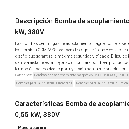
Descripción Bomba de acoplamient
kW, 380V
Las bombas centrífugas de acoplamiento magnético de la ser
las bombas COMPASS reducen el riesgo de fugas y emisiones, 
diseño que garantiza la máxima seguridad y eficacia. El líquid
camisa aislante es la mejor solución para bombear productos qu
termoplástico moldeado por inyección son la mejor solución pa
Categorías:
Bombas con accionamiento magnético CM COMPASS, FMB, 
Bombas para la industria alimentaria
Bombas para la industria química
Características Bomba de acoplam
0,55 kW, 380V
Manufacturero