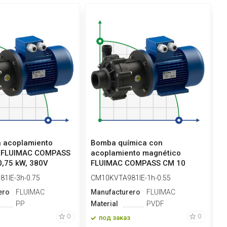
 acoplamiento
Bomba química con
B
 FLUIMAC COMPASS
acoplamiento magnético
a
0,75 kW, 380V
FLUIMAC COMPASS CM 10
F
PVDF, 0,55 kW,...
P
1IE-3h-0.75
CM10KVTA981IE-1h-0.55
C
ero
FLUIMAC
Manufacturero
FLUIMAC
M
PP
Material
PVDF
M
0
0
под заказ