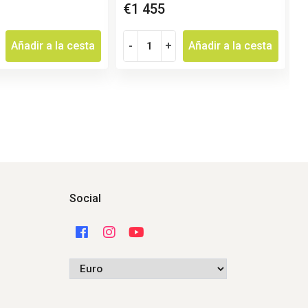
€1 455
€
Añadir a la cesta
-
+
Añadir a la cesta
Social