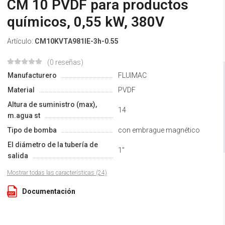
CM 10 PVDF para productos
químicos, 0,55 kW, 380V
Artículo:
CM10KVTA981IE-3h-0.55
(0 reseñas)
Manufacturero
FLUIMAC
Material
PVDF
Altura de suministro (max),
14
m.agua st
Tipo de bomba
con embrague magnético
El diámetro de la tubería de
1"
salida
Mostrar todas las características (24)
Documentación