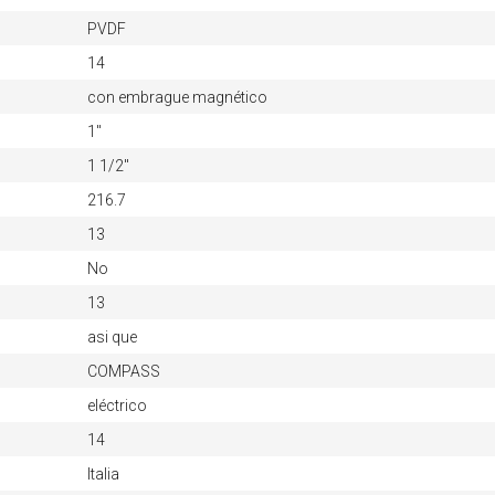
PVDF
14
con embrague magnético
1"
1 1/2"
216.7
13
No
13
asi que
COMPASS
eléctrico
14
Italia