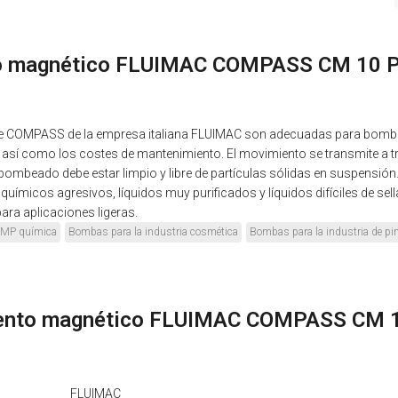
o magnético FLUIMAC COMPASS CM 10 PV
ie COMPASS de la empresa italiana FLUIMAC son adecuadas para bombea
así como los costes de mantenimiento. El movimiento se transmite a t
o bombeado debe estar limpio y libre de partículas sólidas en suspensió
ímicos agresivos, líquidos muy purificados y líquidos difíciles de sel
ra aplicaciones ligeras.
FMP química
Bombas para la industria cosmética
Bombas para la industria de pi
iento magnético FLUIMAC COMPASS CM 1
FLUIMAC