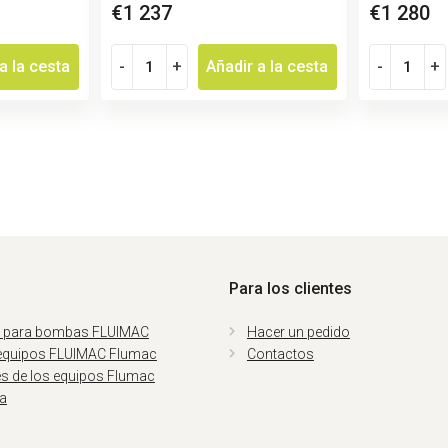
€1 237
€1 280
a la cesta
-
+
Añadir a la cesta
-
+
Para los clientes
 para bombas FLUIMAC
Hacer un pedido
equipos FLUIMAC Flumac
Contactos
es de los equipos Flumac
ia