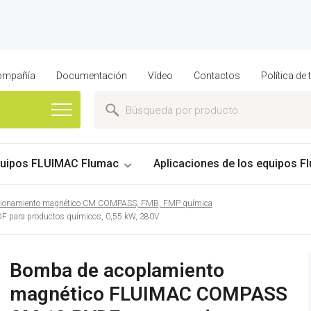
compañía
Documentación
Vídeo
Contactos
Política de
uipos FLUIMAC Flumac
Aplicaciones de los equipos Fl
ionamiento magnético CM COMPASS, FMB, FMP química
para productos químicos, 0,55 kW, 380V
Bomba de acoplamiento
magnético FLUIMAC COMPASS