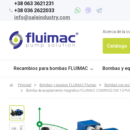
+38 063 3621231
+38 036 2622033
info@saleindustry.com
Acerca de la 
Catálogo
Recambios para bombas FLUIMAC
Bombas y eq
Principal
Bombas y equipos FLUIMAC Flumac
Bombas con acc
Bomba de acoplamiento magnético FLUIMAC COMPASS CM 10 PVDF 