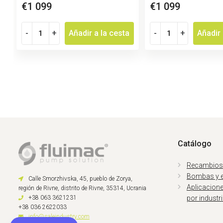
€1 099
€1 099
-
+
Añadir a la cesta
-
+
Añadir 
Catálogo
Recambios
Bombas y 
Calle Smorzhivska, 45, pueblo de Zorya,
Aplicacion
región de Rivne, distrito de Rivne, 35314, Ucrania
+38 063 3621231
por industr
+38 036 2622033
info@saleindustry.com