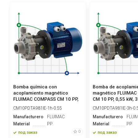
Bomba química con
Bomba de acoplami
acoplamiento magnético
magnético FLUIMA
FLUIMAC COMPASS CM 10 PP,
CM 10 PP, 0,55 kW, 
0,55 kW, 220V
CM10PDTA981IE-1h-0.55
CM10PDTA981IE-3h-0.
Manufacturero
FLUIMAC
Manufacturero
FLUI
Material
PP
Material
PP
0
под заказ
под заказ