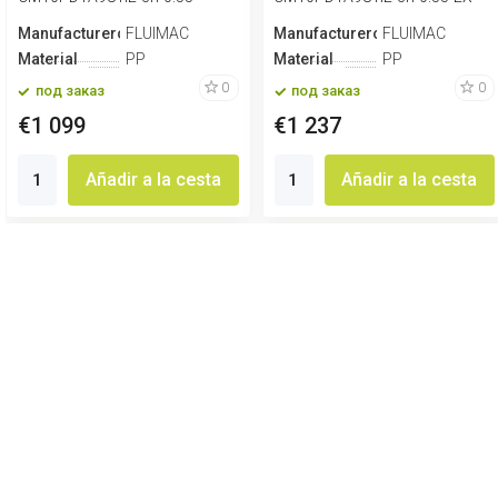
Manufacturero
FLUIMAC
Manufacturero
FLUIMAC
Material
PP
Material
PP
0
0
под заказ
под заказ
€1 099
€1 237
Añadir a la cesta
Añadir a la cesta