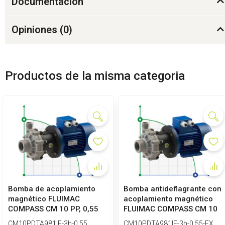
Documentación
Opiniones (
0
)
Productos de la misma categoria
Bomba de acoplamiento
Bomba antideflagrante con
magnético FLUIMAC
acoplamiento magnético
COMPASS CM 10 PP, 0,55
FLUIMAC COMPASS CM 10
kW, 380V
PP, 0,...
CM10PDTA981IE-3h-0.55
CM10PDTA981IE-3h-0.55-EX