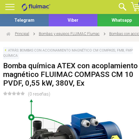
Telegram
Viber
Whatsapp
Principal
Bombas y equipos FLUIMAC Flumac
Bombas con acci
ATRÁS: BOMBAS CON ACCIONAMIENTO MAGNÉTICO CM COMPASS, FMB, FMP
QUÍMICA
Bomba química ATEX con acoplamiento
magnético FLUIMAC COMPASS CM 10
PVDF, 0,55 kW, 380V, Ex
(0 reseñas)