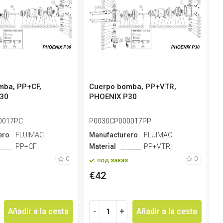
mba, PP+CF,
Cuerpo bomba, PP+VTR,
T
30
PHOENIX P30
P
0017PC
P0030CP000017PP
P
ero
FLUIMAC
Manufacturero
FLUIMAC
M
PP+CF
Material
PP+VTR
M
0
0
под заказ
€42
Añadir a la cesta
-
+
Añadir a la cesta