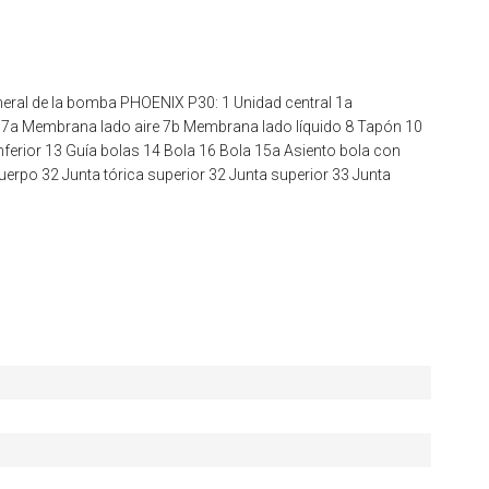
ral de la bomba PHOENIX P30: 1 Unidad central 1a
aire 7a Membrana lado aire 7b Membrana lado líquido 8 Tapón 10
ferior 13 Guía bolas 14 Bola 16 Bola 15a Asiento bola con
cuerpo 32 Junta tórica superior 32 Junta superior 33 Junta