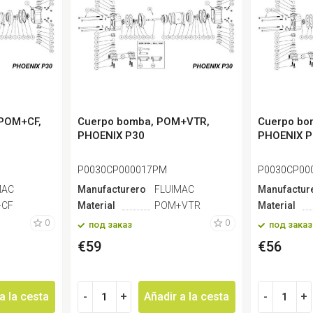
 POM+CF,
Cuerpo bomba, POM+VTR,
Cuerpo bo
PHOENIX P30
PHOENIX P
P0030CP000017PM
P0030CP00
MAC
Manufacturero
FLUIMAC
Manufactur
CF
Material
POM+VTR
Material
0
0
под заказ
под заказ
€59
€56
a la cesta
-
+
Añadir a la cesta
-
+