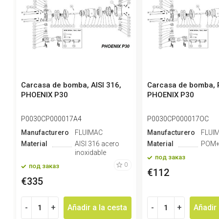
Carcasa de bomba, AISI 316,
Carcasa de bomba,
PHOENIX P30
PHOENIX P30
P0030CP000017A4
P0030CP000017OC
Manufacturero
FLUIMAC
Manufacturero
FLUI
Material
AISI 316 acero
Material
POM+
inoxidable
под заказ
0
под заказ
€112
€335
-
+
Añadir a la cesta
-
+
Añadir 