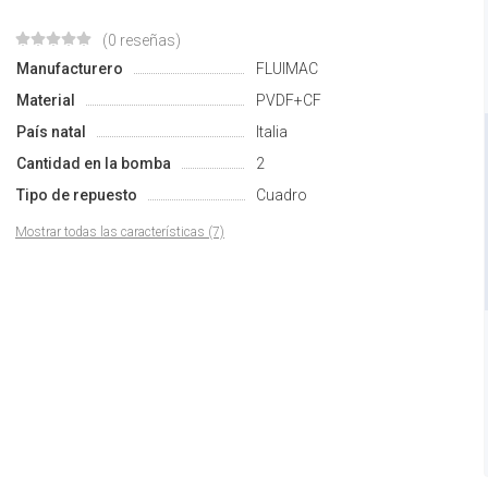
(0 reseñas)
Manufacturero
FLUIMAC
Material
PVDF+CF
País natal
Italia
Cantidad en la bomba
2
Tipo de repuesto
Cuadro
Mostrar todas las características (7)