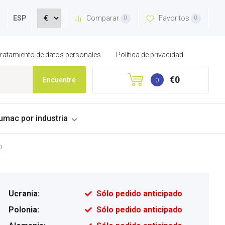
Comparar
Favoritos
ESP
0
0
 tratamiento de datos personales
Política de privacidad
€0
Encuentre
0
umac por industria
0
Ucrania:
Sólo pedido anticipado
Polonia:
Sólo pedido anticipado