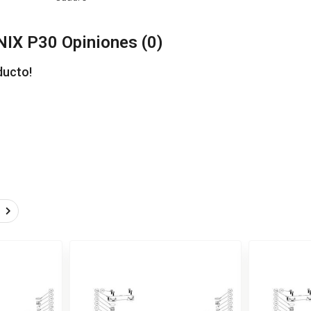
IX P30 Opiniones (
0
)
ducto!