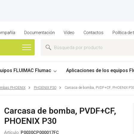
compañía
Documentación
Vídeo
Contactos
Política de
uipos FLUIMAC Flumac
Aplicaciones de los equipos Fl
bombas PHOENIX
PHOENIX P30
Carcasa de bomba, PVDF+CF, PHOENIX P3
Carcasa de bomba, PVDF+CF,
PHOENIX P30
Artículo:
P0030CP000017FC