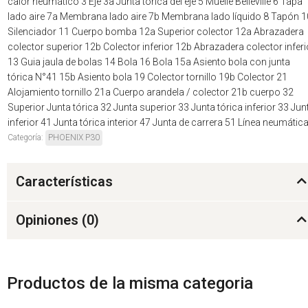
calor neumático 3 Eje 3a Junta tórica del eje 5 Muelle Belleville 6 Tapa
lado aire 7a Membrana lado aire 7b Membrana lado líquido 8 Tapón 1
Silenciador 11 Cuerpo bomba 12a Superior colector 12a Abrazadera
colector superior 12b Colector inferior 12b Abrazadera colector inferi
13 Guia jaula de bolas 14 Bola 16 Bola 15a Asiento bola con junta
tórica N°41 15b Asiento bola 19 Colector tornillo 19b Colector 21
Alojamiento tornillo 21a Cuerpo arandela / colector 21b cuerpo 32
Superior Junta tórica 32 Junta superior 33 Junta tórica inferior 33 Jun
inferior 41 Junta tórica interior 47 Junta de carrera 51 Línea neumátic
Categoría:
PHOENIX P30
Características
Opiniones (
0
)
Productos de la misma categoria