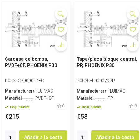
Carcasa de bomba,
Tapa/placa bloque central,
PVDF+CF, PHOENIX P30
PP, PHOENIX P30
P0030CP000017FC
P0030FL000029PP
Manufacturero
FLUIMAC
Manufacturero
FLUIMAC
Material
PVDF+CF
Material
PP
0
0
под заказ
под заказ
€215
€58
Añadir a la cesta
Añadir a la cesta