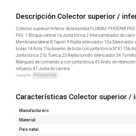
Descripción Colector superior / inf
Colector superior/inferior de la bomba FLUIMAC PHOENIX P65.
P65: 1 Bloque central 1a Junta tórica 2 Intercambiador de calor
Membrana lateral 8 Tapón 9 Rejilla silenciador 10a Silenciador
bolas 14 Bola 15a Asiento de bola con junta tórica N°41 15b Asi
Junta tórica 21b Tuerca 23 Rejilla tornillo silenciador 24 Tornill
Manguito de comando a con junta tórica 43 Anillo de retención
refuerzo 47 Junta de carrera
Categoría:
PHOENIX P65
Características Colector superior /
Manufacturero
Material
País natal