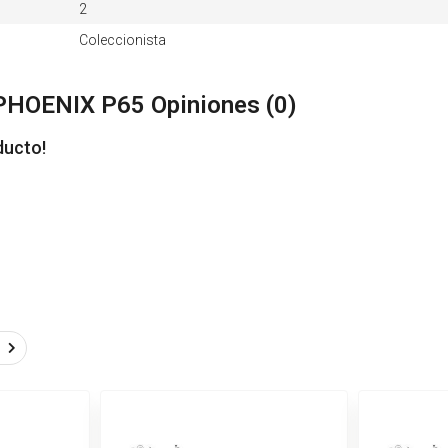
2
Coleccionista
, PHOENIX P65 Opiniones (
0
)
ducto!