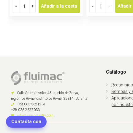
-
+
Añadir a la cesta
-
+
Añadir 
Catálogo
Recambios
Bombas y 
Calle Smorzhivska, 45, pueblo de Zorya,
Aplicacion
región de Rivne, distrito de Rivne, 35314, Ucrania
+38 063 3621231
por industr
+38 036 2622033
info@saleindustry.com
Contacta con