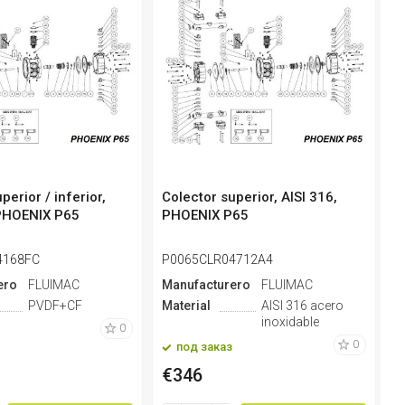
perior / inferior,
Colector superior, AISI 316,
C
PHOENIX P65
PHOENIX P65
P
4168FC
P0065CLR04712A4
P
ero
FLUIMAC
Manufacturero
FLUIMAC
M
PVDF+CF
Material
AISI 316 acero
M
inoxidable
0
0
под заказ
€346