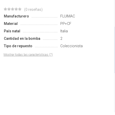
(0 reseñas)
Manufacturero
FLUIMAC
Material
PP+CF
País natal
Italia
Cantidad en la bomba
2
Tipo de repuesto
Coleccionista
Mostrar todas las características (7)