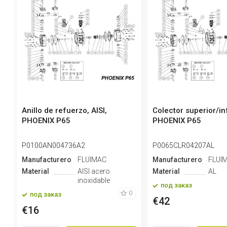
Anillo de refuerzo, AISI,
Colector superior/inf
PHOENIX P65
PHOENIX P65
P0100AN004736A2
P0065CLR04207AL
Manufacturero
FLUIMAC
Manufacturero
FLUI
Material
AISI acero
Material
AL
inoxidable
под заказ
0
под заказ
€42
€16