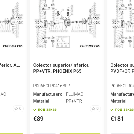
erior, AL,
Colector superior/inferior,
Colector su
PP+VTR, PHOENIX P65
PVDF+CF, 
P0065CLR04168PP
P0065CLR0
MAC
Manufacturero
FLUIMAC
Manufactur
Material
PP+VTR
Material
0
0
под заказ
под заказ
€89
€181