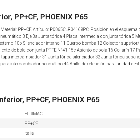
erior, PP+CF, PHOENIX P65
 Material: PP+CF. Artículo: P0065CLR04168PC. Posición en el esquema
 neumático 3 Eje 3a Junta tórica 4 Placa intermedia con junta tórica 5 M
 externo 10b Silenciador interno 11 Cuerpo bomba 12 Colector superior/in
ento de bola con junta PTFE N°41 15c Asiento de bola 16 Collarín 17 Pat
o tapa intercambiador 31 Junta tórica silenciador 32 Junta tórica superior 
 para intercambiador neumático 44 Anillo de retención para unidad cent
 inferior, PP+CF, PHOENIX P65
FLUIMAC
PP+CF
Italia