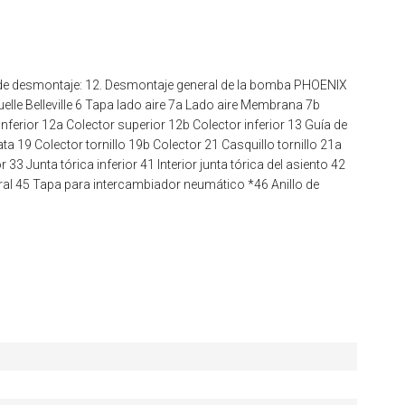
 de desmontaje: 12. Desmontaje general de la bomba PHOENIX
uelle Belleville 6 Tapa lado aire 7a Lado aire Membrana 7b
ferior 12a Colector superior 12b Colector inferior 13 Guía de
a 19 Colector tornillo 19b Colector 21 Casquillo tornillo 21a
33 Junta tórica inferior 41 Interior junta tórica del asiento 42
ral 45 Tapa para intercambiador neumático *46 Anillo de