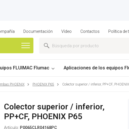
compañía
Documentación
Vídeo
Contactos
Política de
uipos FLUIMAC Flumac
Aplicaciones de los equipos Fl
bombas PHOENIX
PHOENIX P65
Colector superior / inferior, PP+CF, PHOENI
Colector superior / inferior,
PP+CF, PHOENIX P65
Artículo:
P0065CLR04168PC