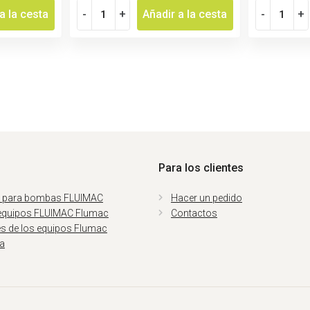
a la cesta
-
+
Añadir a la cesta
-
+
Para los clientes
 para bombas FLUIMAC
Hacer un pedido
equipos FLUIMAC Flumac
Contactos
es de los equipos Flumac
ia