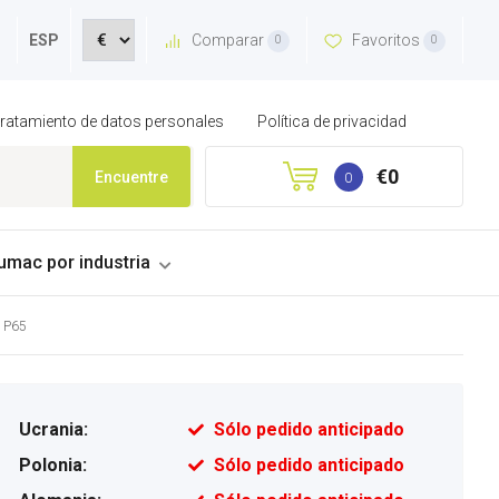
Comparar
Favoritos
ESP
0
0
 tratamiento de datos personales
Política de privacidad
€0
Encuentre
0
umac por industria
X P65
Ucrania:
Sólo pedido anticipado
Polonia:
Sólo pedido anticipado