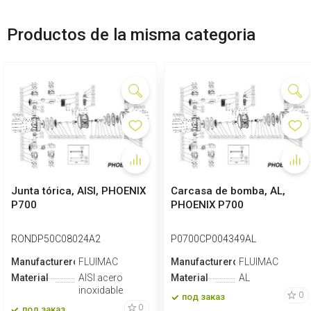
Productos de la misma categoria
Junta tórica, AISI, PHOENIX
Carcasa de bomba, AL,
P700
PHOENIX P700
RONDP50C08024A2
P0700CP004349AL
Manufacturero
FLUIMAC
Manufacturero
FLUIMAC
Material
AISI acero
Material
AL
inoxidable
0
под заказ
0
под заказ