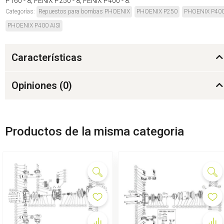
P160 - 8; FÉNIX P250 - 8; FÉNIX P400 - 8.
Categorías:
Repuestos para bombas PHOENIX
PHOENIX P250
PHOENIX P40
PHOENIX P400 AISI
Características
Opiniones (
0
)
Productos de la misma categoria