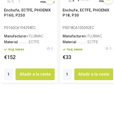
Enchufe, ECTFE, PHOENIX
Enchufe, ECTFE, PHOENIX
P160, P250
P18, P30
P0160CA104294EC
P0018CA105092EC
Manufacturero
FLUIMAC
Manufacturero
FLUIMAC
Material
ECTFE
Material
ECTFE
0
0
под заказ
под заказ
€152
€33
Añadir a la cesta
Añadir a la cesta