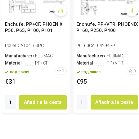
Enchufe, PP+CF, PHOENIX
Enchufe, PP+VTR, PHOENIX
P50, P65, P100, P101
P160, P250, P400
P0050CA104163PC
P0160CA104294PP
Manufacturero
FLUIMAC
Manufacturero
FLUIMAC
Material
PP+CF
Material
PP+VTR
0
0
под заказ
под заказ
€31
€95
Añadir a la cesta
Añadir a la cesta