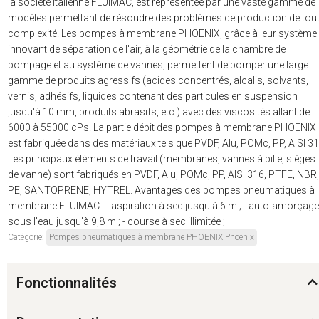
la société italienne FLUIMAC, est représentée par une vaste gamme de
modèles permettant de résoudre des problèmes de production de tou
complexité. Les pompes à membrane PHOENIX, grâce à leur système
innovant de séparation de l'air, à la géométrie de la chambre de
pompage et au système de vannes, permettent de pomper une large
gamme de produits agressifs (acides concentrés, alcalis, solvants,
vernis, adhésifs, liquides contenant des particules en suspension
jusqu'à 10 mm, produits abrasifs, etc.) avec des viscosités allant de
6000 à 55000 cPs. La partie débit des pompes à membrane PHOENIX
est fabriquée dans des matériaux tels que PVDF, Alu, POMc, PP, AISI 31
Les principaux éléments de travail (membranes, vannes à bille, sièges
de vanne) sont fabriqués en PVDF, Alu, POMc, PP, AISI 316, PTFE, NBR,
PE, SANTOPRENE, HYTREL. Avantages des pompes pneumatiques à
membrane FLUIMAC : - aspiration à sec jusqu'à 6 m ; - auto-amorçage
sous l'eau jusqu'à 9,8 m ; - course à sec illimitée ;
Catégorie:
Pompes pneumatiques à membrane PHOENIX Phoenix
Fonctionnalités