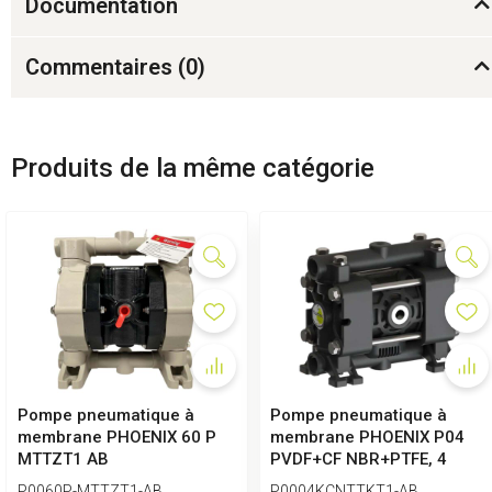
Documentation
Commentaires (
0
)
Produits de la même catégorie
Pompe pneumatique à
Pompe pneumatique à
membrane PHOENIX 60 P
membrane PHOENIX P04
MTTZT1 AB
PVDF+CF NBR+PTFE, 4
l/min
P0060P-MTTZT1-AB
P0004KCNTTKT1-AB