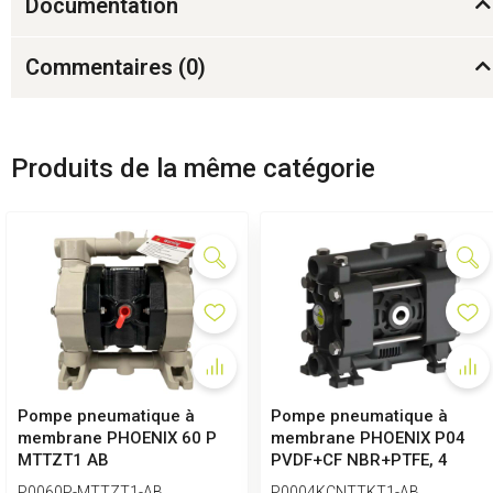
Documentation
Commentaires (
0
)
Produits de la même catégorie
Pompe pneumatique à
Pompe pneumatique à
membrane PHOENIX 60 P
membrane PHOENIX P04
MTTZT1 AB
PVDF+CF NBR+PTFE, 4
l/min
P0060P-MTTZT1-AB
P0004KCNTTKT1-AB