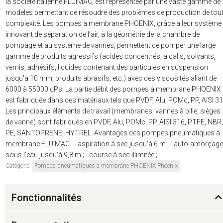
la société italienne FLUIMAC, est représentée par une vaste gamme de
modèles permettant de résoudre des problèmes de production de tou
complexité. Les pompes à membrane PHOENIX, grâce à leur système
innovant de séparation de l'air, à la géométrie de la chambre de
pompage et au système de vannes, permettent de pomper une large
gamme de produits agressifs (acides concentrés, alcalis, solvants,
vernis, adhésifs, liquides contenant des particules en suspension
jusqu'à 10 mm, produits abrasifs, etc.) avec des viscosités allant de
6000 à 55000 cPs. La partie débit des pompes à membrane PHOENIX
est fabriquée dans des matériaux tels que PVDF, Alu, POMc, PP, AISI 31
Les principaux éléments de travail (membranes, vannes à bille, sièges
de vanne) sont fabriqués en PVDF, Alu, POMc, PP, AISI 316, PTFE, NBR,
PE, SANTOPRENE, HYTREL. Avantages des pompes pneumatiques à
membrane FLUIMAC : - aspiration à sec jusqu'à 6 m ; - auto-amorçage
sous l'eau jusqu'à 9,8 m ; - course à sec illimitée ;
Catégorie:
Pompes pneumatiques à membrane PHOENIX Phoenix
Fonctionnalités