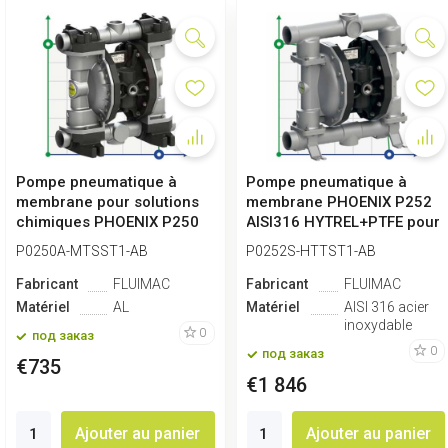
Pompe pneumatique à
Pompe pneumatique à
membrane pour solutions
membrane PHOENIX P252
chimiques PHOENIX P250
AISI316 HYTREL+PTFE pour
ALU SANTOP...
acide nitr...
P0250A-MTSST1-AB
P0252S-HTTST1-AB
Fabricant
FLUIMAC
Fabricant
FLUIMAC
Matériel
AL
Matériel
AISI 316 acier
inoxydable
0
под заказ
0
под заказ
€735
€1 846
Ajouter au panier
Ajouter au panier