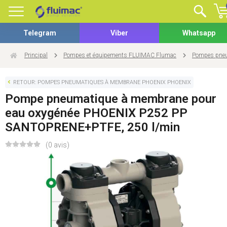
Telegram
Viber
Whatsapp
Principal
Pompes et équipements FLUIMAC Flumac
Pompes pneu
RETOUR: POMPES PNEUMATIQUES À MEMBRANE PHOENIX PHOENIX
Pompe pneumatique à membrane pour
eau oxygénée PHOENIX P252 PP
SANTOPRENE+PTFE, 250 l/min
(0 avis)