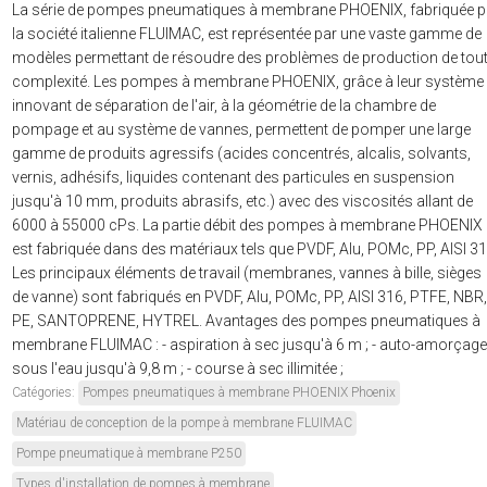
La série de pompes pneumatiques à membrane PHOENIX, fabriquée p
la société italienne FLUIMAC, est représentée par une vaste gamme de
modèles permettant de résoudre des problèmes de production de tou
complexité. Les pompes à membrane PHOENIX, grâce à leur système
innovant de séparation de l'air, à la géométrie de la chambre de
pompage et au système de vannes, permettent de pomper une large
gamme de produits agressifs (acides concentrés, alcalis, solvants,
vernis, adhésifs, liquides contenant des particules en suspension
jusqu'à 10 mm, produits abrasifs, etc.) avec des viscosités allant de
6000 à 55000 cPs. La partie débit des pompes à membrane PHOENIX
est fabriquée dans des matériaux tels que PVDF, Alu, POMc, PP, AISI 31
Les principaux éléments de travail (membranes, vannes à bille, sièges
de vanne) sont fabriqués en PVDF, Alu, POMc, PP, AISI 316, PTFE, NBR,
PE, SANTOPRENE, HYTREL. Avantages des pompes pneumatiques à
membrane FLUIMAC : - aspiration à sec jusqu'à 6 m ; - auto-amorçage
sous l'eau jusqu'à 9,8 m ; - course à sec illimitée ;
Catégories:
Pompes pneumatiques à membrane PHOENIX Phoenix
Matériau de conception de la pompe à membrane FLUIMAC
Pompe pneumatique à membrane P250
Types d'installation de pompes à membrane