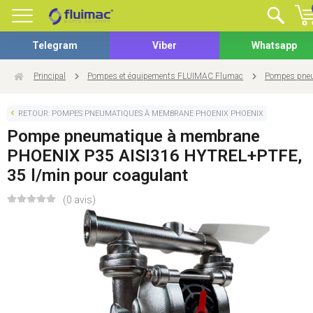
Telegram
Viber
Whatsapp
Principal
Pompes et équipements FLUIMAC Flumac
Pompes pneu
RETOUR: POMPES PNEUMATIQUES À MEMBRANE PHOENIX PHOENIX
Pompe pneumatique à membrane
PHOENIX P35 AISI316 HYTREL+PTFE,
35 l/min pour coagulant
(0 avis)