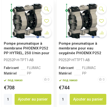
Pompe pneumatique à
Pompe pneumatique à
membrane PHOENIX P252
membrane pour eau
PP HYTREL, 250 l/min pour
oxygénée PHOENIX P252
eau oxygénée
PP HYTREL+PTFE, 2...
P0252P-H-TPT1-AB
P0252P-HTTPT1-AB
Fabricant
FLUIMAC
Fabricant
FLUIMAC
Matériel
PP
Matériel
PP
0
0
под заказ
под заказ
€708
€744
Ajouter au panier
Ajouter au panier