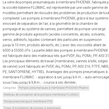
La série de pompes pneumatiques à membrane PHOENIX, fabriquée p
la société italienne FLUIMAC, est représentée par une vaste gamme de
modèles permettant de résoudre des problèmes de production de tou
complexité. Les pompes à membrane PHOENIX, grâce à leur système
innovant de séparation de l'air, à la géométrie de la chambre de
pompage et au système de vannes, permettent de pomper une large
gamme de produits agressifs (acides concentrés, alcalis, solvants,
vernis, adhésifs, liquides contenant des particules en suspension
jusqu'à 10 mm, produits abrasifs, etc.) avec des viscosités allant de
6000 à 55000 cPs. La partie débit des pompes à membrane PHOENIX
est fabriquée dans des matériaux tels que PVDF, Alu, POMc, PP, AISI 31
Les principaux éléments de travail (membranes, vannes à bille, sièges
de vanne) sont fabriqués en PVDF, Alu, POMc, PP, AISI 316, PTFE, NBR,
PE, SANTOPRENE, HYTREL. Avantages des pompes pneumatiques à
membrane FLUIMAC : - aspiration à sec jusqu'à 6 m ; - auto-amorçage
sous l'eau jusqu'à 9,8 m ; - course à sec illimitée ;
Catégories:
Pompes pneumatiques à membrane PHOENIX Phoenix
Matériau de conception de la pompe à membrane FLUIMAC
Pompe pneumatique à membrane P30
Types d'installation de pompes à membrane