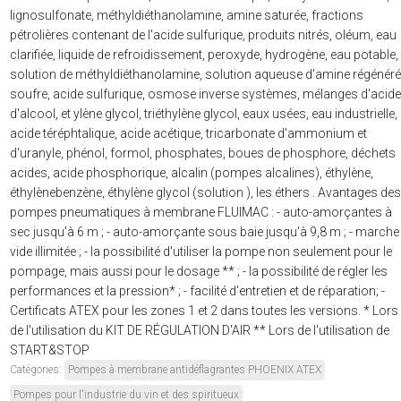
lignosulfonate, méthyldiéthanolamine, amine saturée, fractions
pétrolières contenant de l'acide sulfurique, produits nitrés, oléum, eau
clarifiée, liquide de refroidissement, peroxyde, hydrogène, eau potable,
solution de méthyldiéthanolamine, solution aqueuse d'amine régénéré
soufre, acide sulfurique, osmose inverse systèmes, mélanges d'acide
d'alcool, et ylène glycol, triéthylène glycol, eaux usées, eau industrielle,
acide téréphtalique, acide acétique, tricarbonate d'ammonium et
d'uranyle, phénol, formol, phosphates, boues de phosphore, déchets
acides, acide phosphorique, alcalin (pompes alcalines), éthylène,
éthylènebenzène, éthylène glycol (solution ), les éthers . Avantages des
pompes pneumatiques à membrane FLUIMAC : - auto-amorçantes à
sec jusqu'à 6 m ; - auto-amorçante sous baie jusqu'à 9,8 m ; - marche
vide illimitée ; - la possibilité d'utiliser la pompe non seulement pour le
pompage, mais aussi pour le dosage ** ; - la possibilité de régler les
performances et la pression* ; - facilité d'entretien et de réparation; -
Certificats ATEX pour les zones 1 et 2 dans toutes les versions. * Lors
de l'utilisation du KIT DE RÉGULATION D'AIR ** Lors de l'utilisation de
START&STOP
Catégories:
Pompes à membrane antidéflagrantes PHOENIX ATEX
Pompes pour l'industrie du vin et des spiritueux