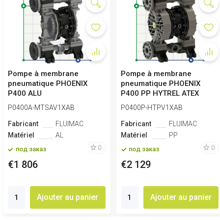
Pompe à membrane
Pompe à membrane
pneumatique PHOENIX
pneumatique PHOENIX
P400 ALU
P400 PP HYTREL ATEX
SANTOPRENE+PTFE ATEX
P0400A-MTSAV1XAB
P0400P-HTPV1XAB
Fabricant
FLUIMAC
Fabricant
FLUIMAC
Matériel
AL
Matériel
PP
0
0
под заказ
под заказ
€1 806
€2 129
Ajouter au panier
Ajouter au panier