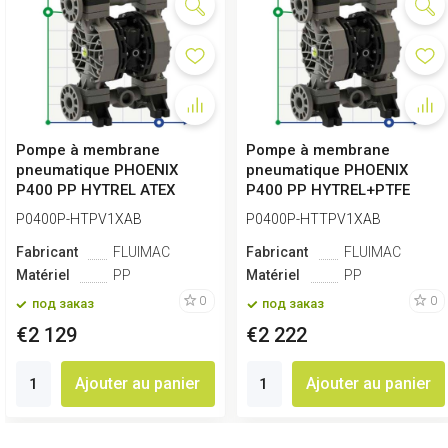
Pompe à membrane
Pompe à membrane
pneumatique PHOENIX
pneumatique PHOENIX
P400 PP HYTREL ATEX
P400 PP HYTREL+PTFE
ATEX
P0400P-HTPV1XAB
P0400P-HTTPV1XAB
Fabricant
FLUIMAC
Fabricant
FLUIMAC
Matériel
PP
Matériel
PP
0
0
под заказ
под заказ
€2 129
€2 222
Ajouter au panier
Ajouter au panier