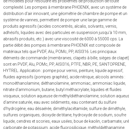
de modèles pour résoudre les problèmes de production de toute
complexité. Les pompes à membrane PHOENIX, avec un système de
distribution d'air innovant, une géométrie de chambre de pompe et un
système de vannes, permettent de pomper une large gamme de
produits agressifs (acides concentrés, alcalis, solvants, vernis,
adhésifs, liquides avec des particules en suspension jusqu'à 10 mm,
abrasifs produits, etc.) avec une viscosité de 6000 à 55000 cps. La
partie débit des pompes à membrane PHOENIX est composée de
matériaux tels que PVDF, Alu, POMc, PP, AISI316. Les principaux
éléments de commande (membranes, clapets à bille, sièges de clapet
sont en PVDF, Alu, POMc, PP, AISI316, PTFE, NBR, PE, SANTOPRENE,
HYTREL. Application : pompe pour vernis, peinture, liquide agressif,
fluides agressifs (pompes graphite), acide nitrique, alcools aminés :
monoéthanolamine, diéthanolamine, ammoniac, ammoniac liquide,
nitrate d'ammonium, butane, butyl méthacrylate, liquides et fluides
visqueux, solution aqueuse de méthyldiéthanolamine, solution aqueu
d'amine saturée, eau avec sédiments, eau contenant du sulfure
d'hydrogène, eau désaérée, diméthylacétamide, sulfure de diméthyle,
sulfures organiques, dioxyde de titane, hydroxyde de sodium, soufre
liquide, cendres et scories, eaux usées, boue de kaolin, carbamate, uré
carbonate de potassium, acide fluorosilicique, méthyldiéthanamine,