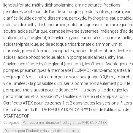
lignosulfonate, méthyldiéthanolamine, amine saturée, fractions
pétrolières contenant de l'acide sulfurique, produits nitrés, oléum, eau
clarifiée, liquide de refroidissement, peroxyde, hydrogène, eau potable,
solution de méthyldiéthanolamine, solution aqueuse d'amine régénéré
soufre, acide sulfurique, osmose inverse systèmes, mélanges d'acide
d'alcool, et ylène glycol, triéthylène glycol, eaux usées, eau industrielle,
acide téréphtalique, acide acétique, tricarbonate d'ammonium et
d'uranyle, phénol, formol, phosphates, boues de phosphore, déchets
acides, acide phosphorique, alcalin (pompes alcalines), éthylène,
éthylènebenzène, éthylène glycol (solution ), les éthers . Avantages des
pompes pneumatiques à membrane FLUIMAC : - auto-amorçantes à
sec jusqu'à 6 m ; - auto-amorçante sous baie jusqu'à 9,8 m ; - marche
vide illimitée ; - la possibilité d'utiliser la pompe non seulement pour le
pompage, mais aussi pour le dosage ** ; - la possibilité de régler les
performances et la pression* ; - facilité d'entretien et de réparation; -
Certificats ATEX pour les zones 1 et 2 dans toutes les versions. * Lors
de l'utilisation du KIT DE RÉGULATION D'AIR ** Lors de l'utilisation de
START&STOP
Catégories:
Pompes à membrane antidéflagrantes PHOENIX ATEX
Pompes pour l'industrie du vin et des spiritueux