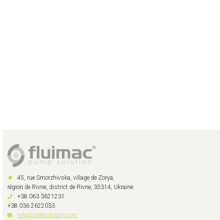
45, rue Smorzhivska, village de Zorya,
région de Rivne, district de Rivne, 35314, Ukraine
+38 063 3621231
+38 036 2622033
info@saleindustry.com