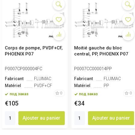
Corps de pompe, PVDF+CF,
Moitié gauche du bloc
PHOENIX P07
central, PP, PHOENIX P07
P0007CP000004FC
P0007CC000014PP
Fabricant
FLUIMAC
Fabricant
FLUIMAC
Matériel
PVDF+CF
Matériel
PP
0
0
под заказ
под заказ
€105
€34
Ajouter au panier
Ajouter au panier