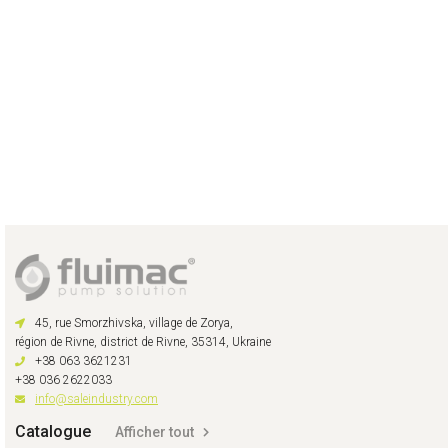
45, rue Smorzhivska, village de Zorya,
région de Rivne, district de Rivne, 35314, Ukraine
+38 063 3621231
+38 036 2622033
info@saleindustry.com
Catalogue
Afficher tout