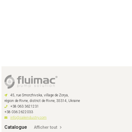
45, rue Smorzhivska, village de Zorya,
région de Rivne, district de Rivne, 35314, Ukraine
+38 063 3621231
+38 036 2622033
info@saleindustry.com
Catalogue
Afficher tout