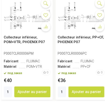
Collecteur inférieur,
Collecteur inférieur, PP+CF,
POM+VTR, PHOENIX P07
PHOENIX P07
P0007CLR00006PM
P0007CLR00006PC
Fabricant
FLUIMAC
Fabricant
FLUIMAC
Matériel
POM+VTR
Matériel
PP+CF
0
0
под заказ
под заказ
€40
€36
Ajouter au panier
Ajouter au panier