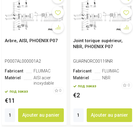
Arbre, AISI, PHOENIX P07
Joint torique supérieur,
NBR, PHOENIX P07
P0007AL000001A2
GUARNORC00119NR
Fabricant
FLUIMAC
Fabricant
FLUIMAC
Matériel
AISI acier
Matériel
NBR
inoxydable
0
под заказ
0
под заказ
€2
€11
Ajouter au panier
Ajouter au panier