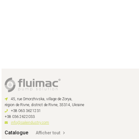
45, rue Smorzhivska, village de Zorya,
région de Rivne, district de Rivne, 35314, Ukraine
+38 063 3621231
+38 036 2622033
info@saleindustry.com
Catalogue
Afficher tout