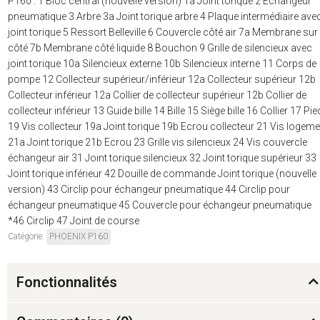
P160 : 1 Bloc central (nouvelle version) 1a Joint torique 2 Echangeur
pneumatique 3 Arbre 3a Joint torique arbre 4 Plaque intermédiaire ave
joint torique 5 Ressort Belleville 6 Couvercle côté air 7a Membrane sur 
côté 7b Membrane côté liquide 8 Bouchon 9 Grille de silencieux avec
joint torique 10a Silencieux externe 10b Silencieux interne 11 Corps de
pompe 12 Collecteur supérieur/inférieur 12a Collecteur supérieur 12b
Collecteur inférieur 12a Collier de collecteur supérieur 12b Collier de
collecteur inférieur 13 Guide bille 14 Bille 15 Siège bille 16 Collier 17 Pie
19 Vis collecteur 19a Joint torique 19b Ecrou collecteur 21 Vis logeme
21a Joint torique 21b Ecrou 23 Grille vis silencieux 24 Vis couvercle
échangeur air 31 Joint torique silencieux 32 Joint torique supérieur 33
Joint torique inférieur 42 Douille de commande Joint torique (nouvelle
version) 43 Circlip pour échangeur pneumatique 44 Circlip pour
échangeur pneumatique 45 Couvercle pour échangeur pneumatique
*46 Circlip 47 Joint de course
Catégorie:
PHOENIX P160
Fonctionnalités