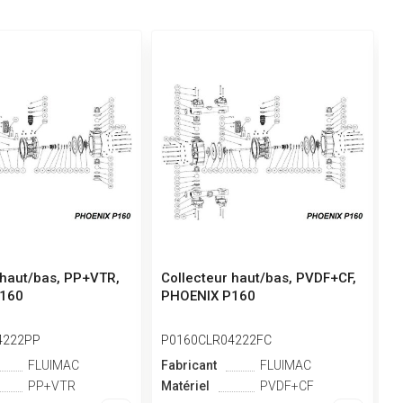
 haut/bas, PP+VTR,
Collecteur haut/bas, PVDF+CF,
C
160
PHOENIX P160
P
4222PP
P0160CLR04222FC
P
FLUIMAC
Fabricant
FLUIMAC
F
PP+VTR
Matériel
PVDF+CF
M