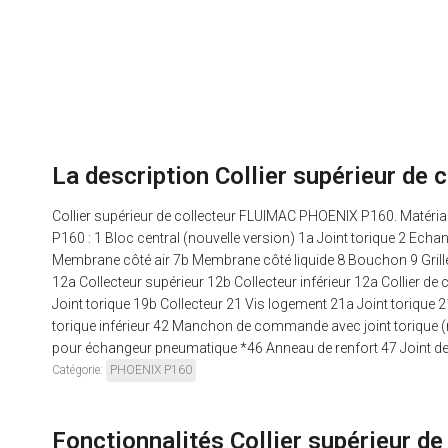
La description Collier supérieur de
Collier supérieur de collecteur FLUIMAC PHOENIX P160. Matéri
P160 : 1 Bloc central (nouvelle version) 1a Joint torique 2 Echan
Membrane côté air 7b Membrane côté liquide 8 Bouchon 9 Grille d
12a Collecteur supérieur 12b Collecteur inférieur 12a Collier de co
Joint torique 19b Collecteur 21 Vis logement 21a Joint torique 2
torique inférieur 42 Manchon de commande avec joint torique
pour échangeur pneumatique *46 Anneau de renfort 47 Joint d
Catégorie:
PHOENIX P160
Fonctionnalités Collier supérieur d