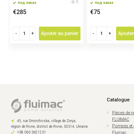
0
под заказ
под заказ
€285
€75
-
+
Ajouter au panier
-
+
Ajouter
Catalogue
Pièces de 
FLUIMAC
45, rue Smorzhivska, village de Zorya,
Pompes et
région de Rivne, district de Rivne, 35314, Ukraine
+38 063 3621231
Flumac