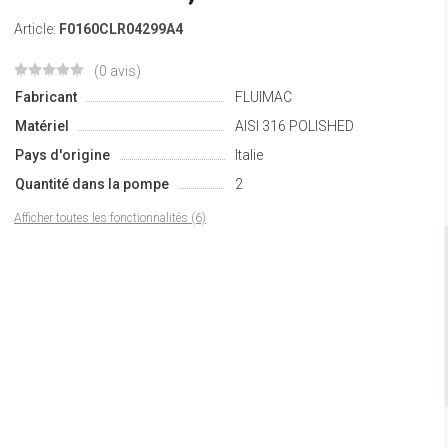
Article:
F0160CLR04299A4
(0 avis)
Fabricant
FLUIMAC
Matériel
AISI 316 POLISHED
Pays d'origine
Italie
Quantité dans la pompe
2
Afficher toutes les fonctionnalités (6)