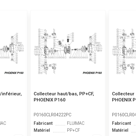
/inférieur,
Collecteur haut/bas, PP+CF,
Collecteur
PHOENIX P160
PHOENIX P
P0160CLR04222PC
P0160CLR0
MAC
Fabricant
FLUIMAC
Fabricant
Matériel
PP+CF
Matériel