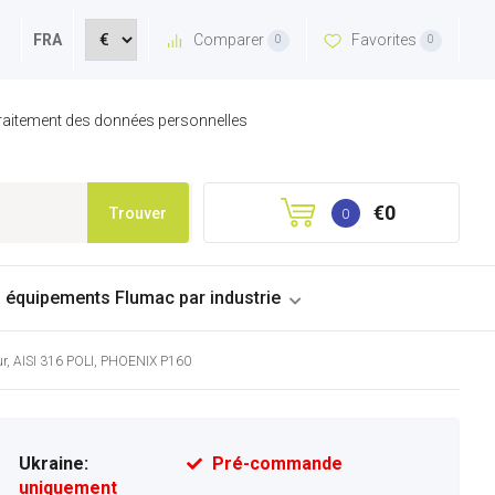
Comparer
Favorites
FRA
0
0
 traitement des données personnelles
€0
Trouver
0
s équipements Flumac par industrie
teur, AISI 316 POLI, PHOENIX P160
Ukraine:
Pré-commande
uniquement