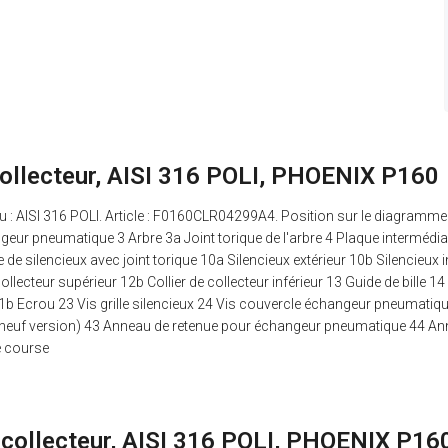
 collecteur, AISI 316 POLI, PHOENIX P160
au : AISI 316 POLI. Article : F0160CLR04299A4. Position sur le diagra
geur pneumatique 3 Arbre 3a Joint torique de l'arbre 4 Plaque intermédiair
e silencieux avec joint torique 10a Silencieux extérieur 10b Silencieux 
llecteur supérieur 12b Collier de collecteur inférieur 13 Guide de bille 14 
1b Ecrou 23 Vis grille silencieux 24 Vis couvercle échangeur pneumatique 
 (neuf version) 43 Anneau de retenue pour échangeur pneumatique 44 A
e course
e collecteur, AISI 316 POLI, PHOENIX P16