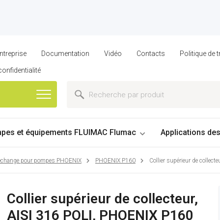
ntreprise
Documentation
Vidéo
Contacts
Politique de
confidentialité
pes et équipements FLUIMAC Flumac
Applications de
 rechange pour pompes PHOENIX
PHOENIX P160
Collier supérieur de collec
Collier supérieur de collecteur,
AISI 316 POLI, PHOENIX P160