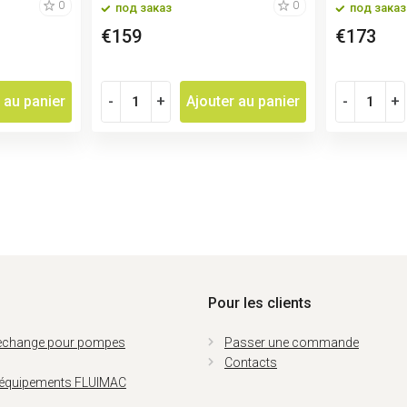
0
0
под заказ
под заказ
€159
€173
 au panier
-
+
Ajouter au panier
-
+
Pour les clients
rechange pour pompes
Passer une commande
Contacts
 équipements FLUIMAC