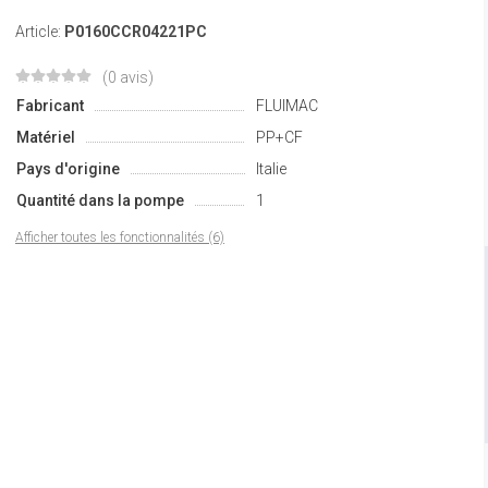
Article:
P0160CCR04221PC
(0 avis)
Fabricant
FLUIMAC
Matériel
PP+CF
Pays d'origine
Italie
Quantité dans la pompe
1
Afficher toutes les fonctionnalités (6)