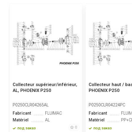
Collecteur supérieur/inférieur,
Collecteur haut / ba
AL, PHOENIX P250
PHOENIX P250
P0250CLR04265AL
P0250CLR04224PC
Fabricant
FLUIMAC
Fabricant
FLUI
Matériel
AL
Matériel
PP+C
0
под заказ
под заказ