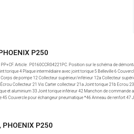
, PHOENIX P250
: PP+CF. Article : P0160CCR04221PC. Position sur le schéma de démont
 torique 4 Plaque intermédiaire avec joint torique 5 Belleville 6 Couverc
1 Corps de pompe 12 Collecteur supérieur/inférieur 12a Collecteur supérieu
19b Écrou Collecteur 21 Vis Carter collecteur 21a Joint torique 21b Ecrou 
astique et aluminium 33 Joint torique inférieur 42 Manchon de commande 
 45 Couvercle pour échangeur pneumatique *46 Anneau de renfort 47 J
CF, PHOENIX P250