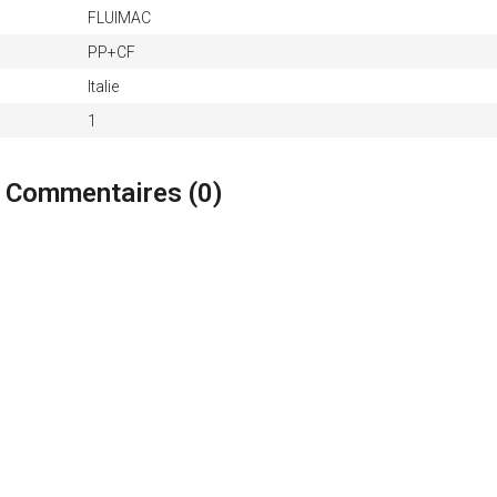
FLUIMAC
PP+CF
Italie
1
 Commentaires (
0
)