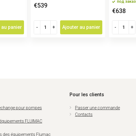
под заказ
€539
€638
 au panier
-
+
Ajouter au panier
-
+
Pour les clients
rechange pour pompes
Passer une commande
Contacts
 équipements FLUIMAC
ns des équipements Flumac