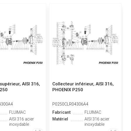
supérieur, AISI 316,
Collecteur inférieur, AISI 316,
C
250
PHOENIX P250
P
4300A4
P0250CLR04306A4
P
FLUIMAC
Fabricant
FLUIMAC
F
AISI 316 acier
Matériel
AISI 316 acier
M
inoxydable
inoxydable