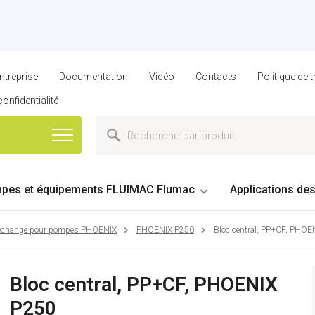
ntreprise
Documentation
Vidéo
Contacts
Politique de
confidentialité
pes et équipements FLUIMAC Flumac
Applications de
 rechange pour pompes PHOENIX
PHOENIX P250
Bloc central, PP+CF, PHOE
Bloc central, PP+CF, PHOENIX
P250