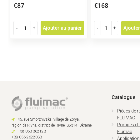
€87
€168
-
+
Ajouter au panier
-
+
Ajouter
Catalogue
Pièces de 
FLUIMAC
45, rue Smorzhivska, village de Zorya,
Pompes et
région de Rivne, district de Rivne, 35314, Ukraine
+38 063 3621231
Flumac
+38 036 2622033
Applicatio