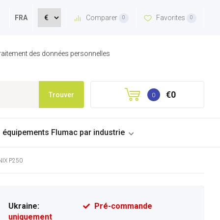
Comparer
Favorites
FRA
0
0
 traitement des données personnelles
€0
Trouver
0
s équipements Flumac par industrie
NIX P250
Ukraine:
Pré-commande
uniquement