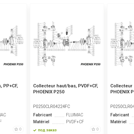
s, PP+CF,
Collecteur haut/bas, PVDF+CF,
Collecteur 
PHOENIX P250
PHOENIX P
P0250CLR04224FC
P0250CLR0
MAC
Fabricant
FLUIMAC
Fabricant
F
Matériel
PVDF+CF
Matériel
0
0
под заказ