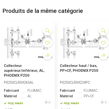
Produits de la même catégorie
Collecteur
Collecteur haut / bas,
supérieur/inférieur, AL,
PP+CF, PHOENIX P250
PHOENIX P250
P0250CLR04265AL
P0250CLR04224PC
Fabricant
FLUIMAC
Fabricant
FLUIMAC
Matériel
AL
Matériel
PP+CF
0
0
под заказ
под заказ