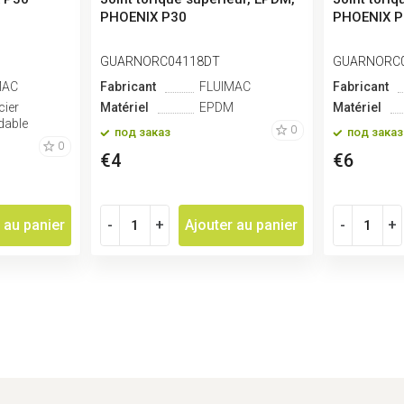
PHOENIX P30
PHOENIX P
GUARNORC04118DT
GUARNORC
MAC
Fabricant
FLUIMAC
Fabricant
cier
Matériel
EPDM
Matériel
dable
0
под заказ
под заказ
0
€4
€6
 au panier
-
+
Ajouter au panier
-
+