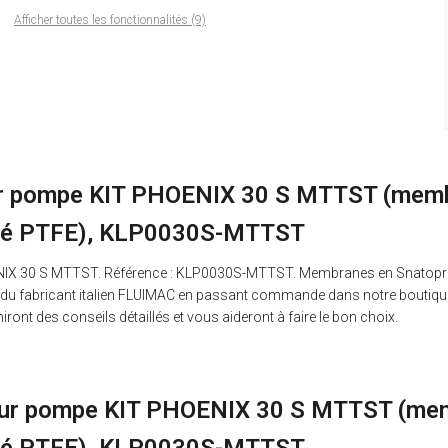
Afficher toutes les fonctionnalités (9)
pour pompe KIT PHOENIX 30 S MTTST (mem
éité PTFE), KLP0030S-MTTST
 30 S MTTST. Référence : KLP0030S-MTTST. Membranes en Snatoprene+PT
 fabricant italien FLUIMAC en passant commande dans notre boutique en
iront des conseils détaillés et vous aideront à faire le bon choix.
 pour pompe KIT PHOENIX 30 S MTTST (me