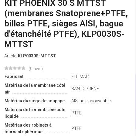
KIT PHOENIX 30 S MTTST
(membranes Snatoprene+PTFE,
billes PTFE, sièges AISI, bague
d'étanchéité PTFE), KLP0030S-
MTTST
Article:
KLP0030S-MTTST
(0 avis)
Fabricant
FLUIMAC
Matériau de la membrane côté
SANTOPRENE
air
Matériau du siège de soupape
AISI acier inoxydable
Matériau de la membrane côté
PTFE
liquide
Matériau des robinets à
PTFE
tournant sphérique