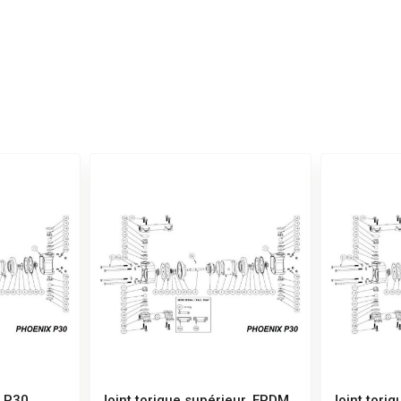
X P30
Joint torique supérieur, EPDM,
Joint toriq