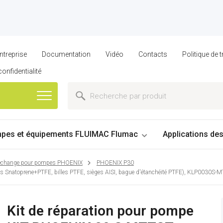
ntreprise
Documentation
Vidéo
Contacts
Politique de
confidentialité
pes et équipements FLUIMAC Flumac
Applications de
 rechange pour pompes PHOENIX
PHOENIX P30
 Snatoprene+PTFE, billes PTFE, sièges AISI, bague d'étanchéité PTFE), KLP0030S-
Kit de réparation pour pompe