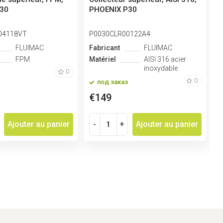
30
PHOENIX P30
N
04118VT
P0030CLR00122A4
P
FLUIMAC
Fabricant
FLUIMAC
F
FPM
Matériel
AISI 316 acier
M
inoxydable
0
0
под заказ
€149
Ajouter au panier
-
+
Ajouter au panier