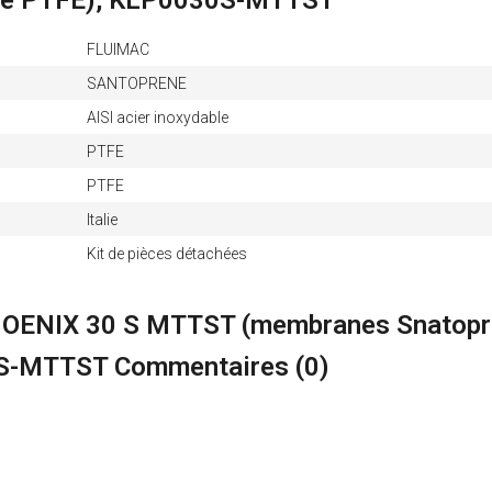
éité PTFE), KLP0030S-MTTST
FLUIMAC
SANTOPRENE
AISI acier inoxydable
PTFE
PTFE
Italie
Kit de pièces détachées
PHOENIX 30 S MTTST (membranes Snatopre
0S-MTTST Commentaires (
0
)