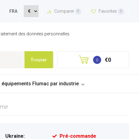
Comparer
Favorites
FRA
0
0
 traitement des données personnelles
€0
Trouver
0
s équipements Flumac par industrie
MTTST
Ukraine:
Pré-commande