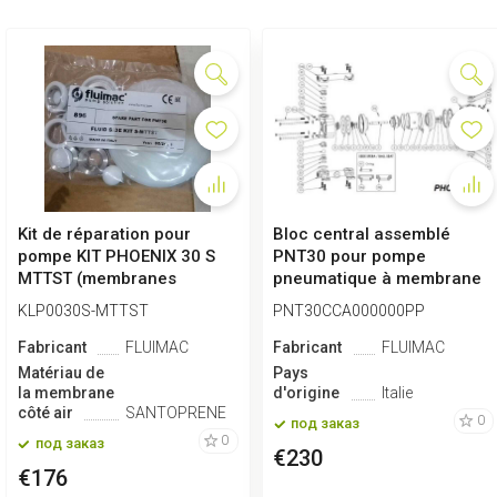
Kit de réparation pour
Bloc central assemblé
pompe KIT PHOENIX 30 S
PNT30 pour pompe
MTTST (membranes
pneumatique à membrane
Snatoprene+PTF...
PHOENIX 30, PNT...
KLP0030S-MTTST
PNT30CCA000000PP
Fabricant
FLUIMAC
Fabricant
FLUIMAC
Matériau de
Pays
la membrane
d'origine
Italie
côté air
SANTOPRENE
0
под заказ
0
под заказ
€230
€176